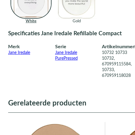
White
Gold
Specificaties Jane Iredale Refillable Compact
Merk
Serie
Artikelnummer(
Jane Iredale
Jane Iredale
10732 10733
PurePressed
10732,
670959115584,
10733,
670959118028
Gerelateerde producten