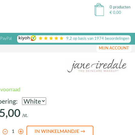
0 producten
€
0,00
 PayPal
9,2
op basis van
1974
beoordelingen
MIJN ACCOUNT
 voorraad
oering:
5,00
/st.
l