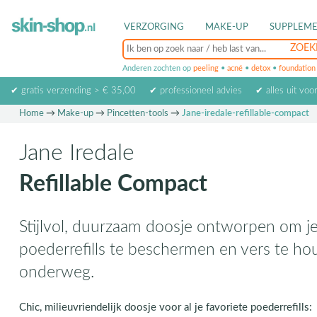
VERZORGING
MAKE-UP
SUPPLEM
Anderen zochten op
peeling
•
acné
•
detox
•
foundation
✔ gratis verzending > € 35,00
✔ professioneel advies
✔ alles uit voo
Home
→
Make-up
→
Pincetten-tools
→
Jane-iredale-refillable-compact
Jane Iredale
Refillable Compact
Stijlvol, duurzaam doosje ontworpen om je
poederrefills te beschermen en vers te ho
onderweg.
Chic, milieuvriendelijk doosje voor al je favoriete poederrefills: