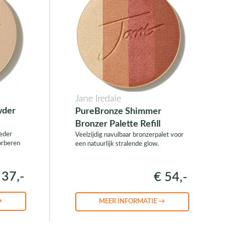
Jane Iredale
wder
PureBronze Shimmer
Bronzer Palette Refill
eder
Veelzijdig navulbaar bronzerpalet voor
orberen
een natuurlijk stralende glow.
 37,-
€ 54,-
→
MEER INFORMATIE →