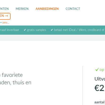
ENTEN
MERKEN
AANBIEDINGEN
CONTACT
•
serum
•
oogcrème
•
masker
rraad leverbaar
✔ gratis samples
✔ betaal met iDeal / Wero, creditcard of
op
 favoriete
Uitv
uden, thuis en
€2
aanta