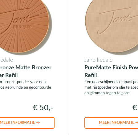
redale
Jane Iredale
ronze Matte Bronzer
PureMatte Finish Po
r Refill
Refill
ar bronzerpoeder voor een
Een doorschijnend compact po
oos gebruinde en gecontourde
met rijstpoeder om olie te abs
en glimmen tegen te gaan.
€ 50,-
€
MEER INFORMATIE →
MEER INFORMATIE 