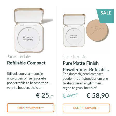
SALE
Jane Iredale
Jane Iredale
Refillable Compact
PureMatte Finish
Powder met Refillable
Stijlvol, duurzaam doosje
Een doorschijnend compact
Compact
ontworpen om je favoriete
poeder met rijstpoeder om olie
poederrefills te beschermen en
te absorberen en glimmen
vers te houden, thuis en
tegen te gaan. Inclusief
onderweg.
refillable compact.
€ 25,-
€ 58,90
€ 62,-
MEER INFORMATIE →
MEER INFORMATIE →