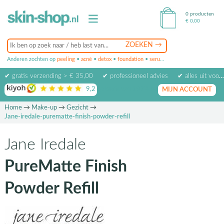
0 producten
€
0,00
Anderen zochten op
peeling
•
acné
•
detox
•
foundation
•
serum
•
oogcrème
•
masker
✔ gratis verzending > € 35,00
✔ professioneel advies
✔ alles uit voorraad leverbaar
9,2
op basis van
1974
beoordelingen
MIJN ACCOUNT
Home
→
Make-up
→
Gezicht
→
Jane-iredale-purematte-finish-powder-refill
Jane Iredale
PureMatte Finish
Powder Refill