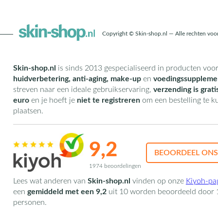
Copyright © Skin-shop.nl — Alle rechten vo
Skin-shop.nl
is sinds 2013 gespecialiseerd in producten voo
huidverbetering, anti-aging, make-up
en
voedingssuppleme
streven naar een ideale gebruikservaring,
verzending is grati
euro
en je hoeft je
niet te registreren
om een bestelling te 
plaatsen.
9,2
BEOORDEEL ONS
1974 beoordelingen
Lees wat anderen van
Skin-shop.nl
vinden op onze
Kiyoh-pa
een
gemiddeld met een
9,2
uit
10
worden beoordeeld door
personen.