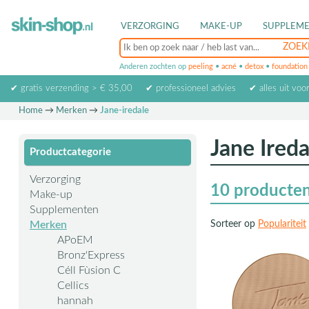
VERZORGING
MAKE-UP
SUPPLEM
Anderen zochten op
peeling
•
acné
•
detox
•
foundation
✔ gratis verzending > € 35,00
✔ professioneel advies
✔ alles uit voo
Home
→
Merken
→
Jane-iredale
Jane Ired
Productcategorie
Verzorging
10
producte
Make-up
Supplementen
Merken
Sorteer op
Populariteit
APoEM
Bronz'Express
Céll Fùsion C
Cellics
hannah