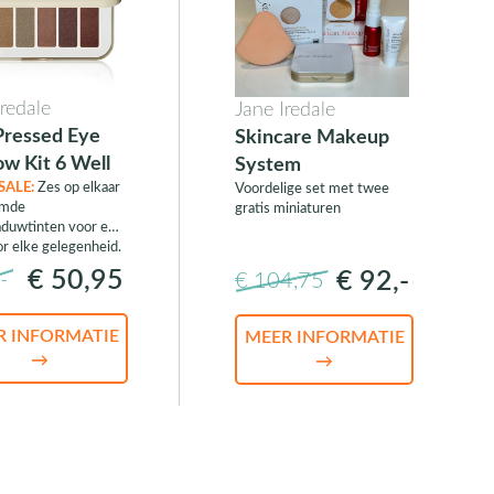
Iredale
Jane Iredale
Pressed Eye
Skincare Makeup
w Kit 6 Well
System
SALE:
Zes op elkaar
Voordelige set met twee
emde
gratis miniaturen
duwtinten voor een
or elke gelegenheid.
€ 50,95
€ 92,-
-
€ 104,75
R INFORMATIE
MEER INFORMATIE
→
→