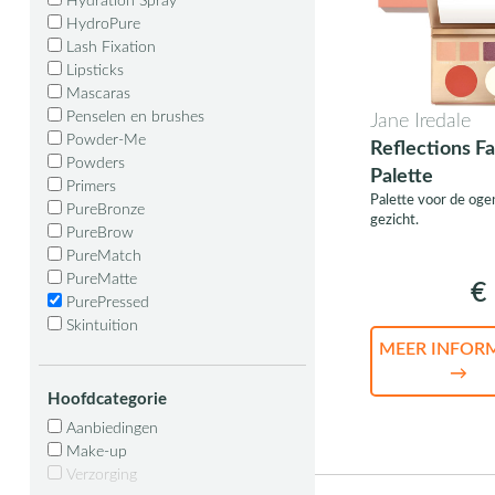
Hydration Spray
HydroPure
Lash Fixation
Lipsticks
Mascaras
Penselen en brushes
Jane Iredale
Powder-Me
Reflections F
Powders
Palette
Primers
Palette voor de oge
PureBronze
gezicht.
PureBrow
PureMatch
PureMatte
€ 
PurePressed
Skintuition
MEER INFOR
→
Hoofdcategorie
Aanbiedingen
Make-up
Verzorging