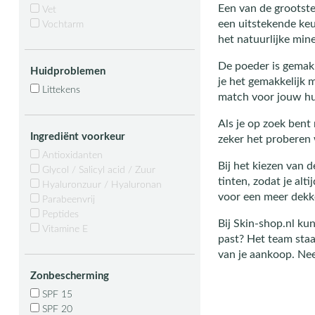
Een van de grootste
Vet
een uitstekende ke
Vochtarm
het natuurlijke min
De poeder is gemak
Huidproblemen
je het gemakkelijk m
Littekens
match voor jouw hu
Als je op zoek bent 
Ingrediënt voorkeur
zeker het proberen
Antioxidanten
Bij het kiezen van d
Glycol / Salicyl acid / Zuur
tinten, zodat je al
Hyaluronzuur / Hyaluronan
voor een meer dekke
Parabeenvrij
Peptides
Bij Skin-shop.nl kun
Vitamine E
past? Het team staa
van je aankoop. Nee
Zonbescherming
SPF 15
SPF 20