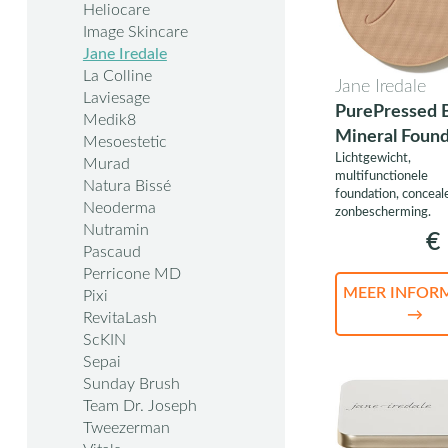
Heliocare
Image Skincare
Jane Iredale
La Colline
Jane Iredale
Laviesage
PurePressed 
Medik8
Mineral Found
Mesoestetic
Lichtgewicht,
Refill
Murad
multifunctionele
Natura Bissé
foundation, conceal
Neoderma
zonbescherming.
Nutramin
€ 
Pascaud
Perricone MD
MEER INFOR
Pixi
→
RevitaLash
ScKIN
Sepai
Sunday Brush
Team Dr. Joseph
Tweezerman