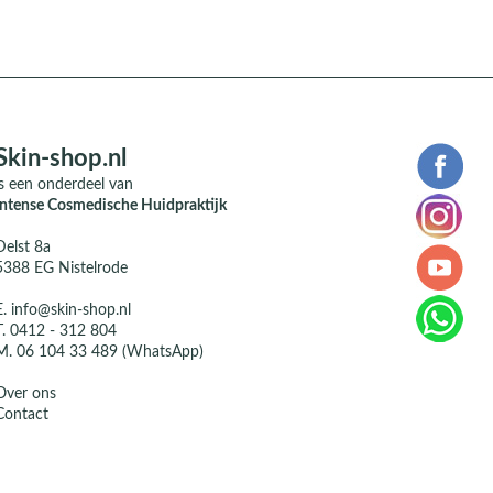
Skin-shop.nl
is een onderdeel van
Intense Cosmedische Huidpraktijk
Delst 8a
5388 EG Nistelrode
E.
info@skin-shop.nl
T.
0412 - 312 804
M.
06 104 33 489 (WhatsApp)
Over ons
Contact