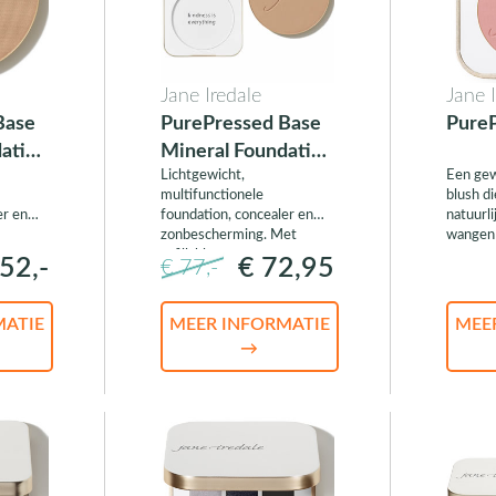
Jane Iredale
Jane 
Base
PurePressed Base
PureP
ation
Mineral Foundation
Lichtgewicht,
Een gew
met Refillable
multifunctionele
blush di
Compact
er en
foundation, concealer en
natuurli
zonbescherming. Met
wangen 
refillable compact.
52,-
€ 72,95
€ 77,-
MATIE
MEER INFORMATIE
MEE
→