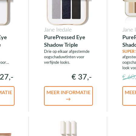
Jane Iredale
Jane 
Eye
PurePressed Eye
Pure
e
Shadow Triple
Shado
Drie op elkaar afgestemde
SUPER 
oogschaduwtinten voor
afgest
voor
verfijnde looks.
oogscha
look vo
27,-
€ 37,-
€ 60,
MATIE
MEER INFORMATIE
MEE
→