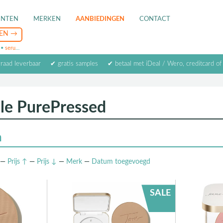
ENTEN
MERKEN
AANBIEDINGEN
CONTACT
•
serum
•
oogcrème
•
masker
rraad leverbaar
✔ gratis samples
✔ betaal met iDeal / Wero, creditcard of
ale PurePressed
n
—
Prijs ↑
—
Prijs ↓
—
Merk
—
Datum
toegevoegd
SALE