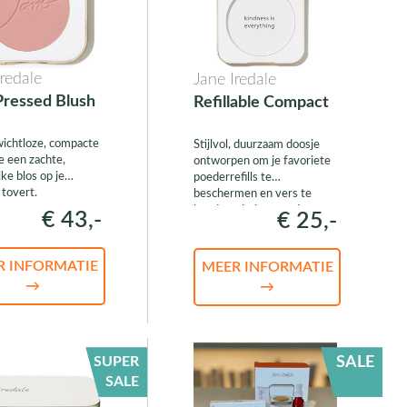
Iredale
Jane Iredale
ressed Blush
Refillable Compact
ichtloze, compacte
Stijlvol, duurzaam doosje
e een zachte,
ontworpen om je favoriete
jke blos op je
poederrefills te
tovert.
beschermen en vers te
houden, thuis en onderweg.
€ 43,-
€ 25,-
R INFORMATIE
MEER INFORMATIE
→
→
SUPER
SALE
SALE