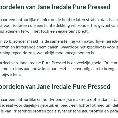
ordelen van Jane Iredale Pure Pressed
naar een natuurlijke manier om je huid te laten stralen, dan is J
ct voor iedereen die een lichte dekking wil zonder het gevoel van
uid ademen terwijl het toch een egale teint biedt.
zo bijzonder maakt, is de samenstelling van natuurlijke ingrediën
offen en irriterende chemicaliën, waardoor het geschikt is voor 
rming tegen de zon, wat altijd mooi meegenomen is.
rdeel van Jane Iredale Pure Pressed is de veelzijdigheid. Of je n
h moeiteloos aan jouw look aan. Het is eenvoudig aan te brengen e
 bijwerken.
ordelen van Jane Iredale Pure Pressed
 naar een natuurlijke en huidvriendelijke make-up optie, dan is J
 ideaal voor dagelijks gebruik en biedt een lichte tot medium de
 is van irriterende stoffen zoals synthetische geurstoffen en par