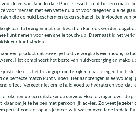
 voordelen van Jane Iredale Pure Pressed is dat het een matte fin
uze voor mensen met een vette huid of voor diegenen die de gla
eralen die de huid beschermen tegen schadelijke invloeden van b
kelijk aan te brengen met een kwast en kan ook worden opgebou
ee kunt nemen voor een snelle touch-up. Daarnaast is het verkrijg
idskleur kunt vinden.
naar een product dat zowel je huid verzorgt als een mooie, natuur
 waard. Het combineert het beste van huidverzorging en make-up
e juiste kleur is het belangrijk om te kijken naar je eigen huidsk
tijd de perfecte match kunt vinden. Het aanbrengen is eenvoudig:
nd effect. Vergeet niet om je huid goed te hydrateren voordat j
 je rekenen op een uitstekende service. Heb je vragen over de pro
t klaar om je te helpen met persoonlijk advies. Zo weet je zeker 
m gerust contact op als je meer wilt weten over Jane Iredale Pu