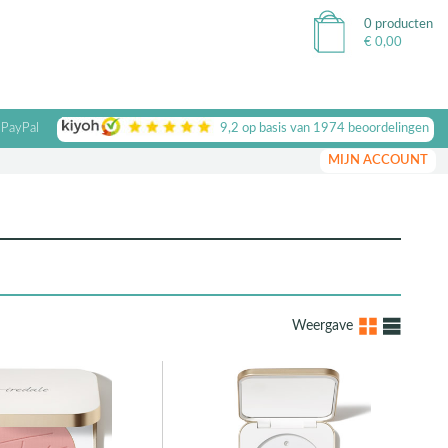
0 producten
€
0,00
 PayPal
9,2
op basis van
1974
beoordelingen
MIJN ACCOUNT
Weergave