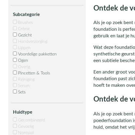
Ontdek de vo
Subcategorie
Als je op zoek bent 
Brushes
Crème
foundation is perfe
Gezicht
gebruik en laat je h
Handverzorging
Wat deze foundation 
Lippen
synthetische geurst
Voordelige pakketten
een subtiele besche
Ogen
Overig
Een ander groot voo
Pincetten & Tools
foundation past zic
Reiniging
hoeft te maken over
Serum
Sets
Ontdek de vo
Huidtype
Als je op zoek bent
Gecombineerd
poederfoundation is
Gevoelig
huid, omdat het vrij
Normaal