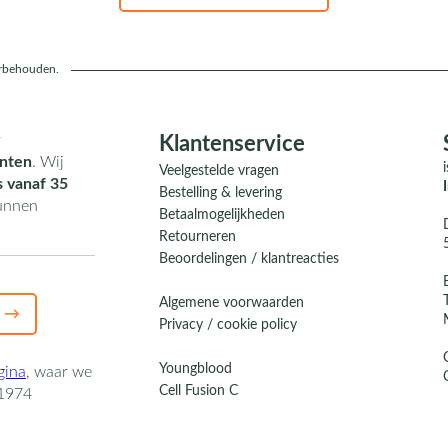
orbehouden.
r
Klantenservice
nten
. Wij
Veelgestelde vragen
s vanaf 35
Bestelling & levering
kunnen
Betaalmogelijkheden
Retourneren
Beoordelingen / klantreacties
Algemene voorwaarden
 →
Privacy / cookie policy
Youngblood
gina
,
waar we
Cell Fusion C
1974