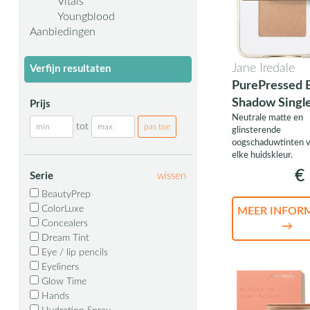
Vitals
Youngblood
Aanbiedingen
Jane Iredale
Verfijn resultaten
PurePressed 
Shadow Singl
Prijs
Neutrale matte en
tot
glinsterende
oogschaduwtinten 
elke huidskleur.
€ 
Serie
wissen
BeautyPrep
ColorLuxe
MEER INFOR
Concealers
→
Dream Tint
Eye / lip pencils
Eyeliners
Glow Time
Hands