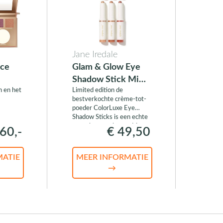
Jane Iredale
ace
Glam & Glow Eye
Shadow Stick Mini
n en het
Limited edition de
Trio
bestverkochte crème-tot-
poeder ColorLuxe Eye
Shadow Sticks is een echte
must-have en bevat drie
60,-
€ 49,50
feestelijke tinten om de
ogen te accentueren en
definiëren.
MATIE
MEER INFORMATIE
→