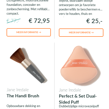
Lichtgewicht, multifunctionele
Stijlvol, duurzaam doosje
met Refillable
foundation, concealer en
ontworpen om je favoriete
Compact
zonbescherming. Met refillable
poederrefills te beschermen en
compact.
vers te houden, thuis en
onderweg.
€ 72,95
€ 25,-
€ 77,-
MEER INFORMATIE →
MEER INFORMATIE →
Jane Iredale
Jane Iredale
The Handi Brush
Perfect & Set Dual-
Sided Puff
Opbouwbare dekking en
Dubbelzijdige microvezelpuff