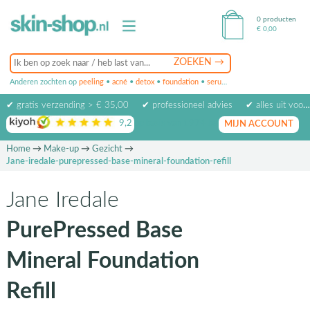
0 producten
€
0,00
Anderen zochten op
peeling
•
acné
•
detox
•
foundation
•
serum
•
oogcrème
•
masker
✔ gratis verzending > € 35,00
✔ professioneel advies
✔ alles uit voorraad leverbaar
9,2
op basis van
1974
beoordelingen
MIJN ACCOUNT
Home
→
Make-up
→
Gezicht
→
Jane-iredale-purepressed-base-mineral-foundation-refill
Jane Iredale
PurePressed Base
Mineral Foundation
Refill