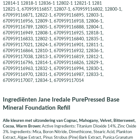
12814-1 12818-1 12836-1 12802-1 12821-1 1281
12821-1, 670959116857, 12807-1, 670959116802, 12800-1,
670959116871, 12822-1, 670959116895, 12803-1,
670959116956, 12809-1, 670959116918, 12806-1,
670959116789, 12805-1, 670959116888, 12804-1,
670959116949, 12808-1, 670959116925, 12818-1,
670959116833, 12802-1, 670959116840, 12835-1,
670959117021, 12824-1, 670959116901, 12811-1,
670959116864, 12810-1, 670959116932, 12836-1,
670959117038, 12813-1, 670959116819, 12812-1,
670959116796, 12814-1, 670959116826, 12829-1,
670959116963, 12832-1, 670959116994, 12830-1,
670959116970, 12831-1, 670959116987, 12833-1,
670959117007, 12834-1, 670959117014
Ingrediënten Jane Iredale PurePressed Base
Mineral Foundation Refill
Alle kleuren met uitzondering van Cognac, Mahogany, Velvet, Bittersweet,
Cocoa, Warm Brown:
Active Ingredients: Titanium Dioxide 14%, Zinc Oxide
3%. Ingredients: Mica, Boron Nitride, Dimethicone, Stearic Acid, Plankton
Extract, Algae Extract, Pinus Strobus (Pine) Bark Extract, Punica Granatum