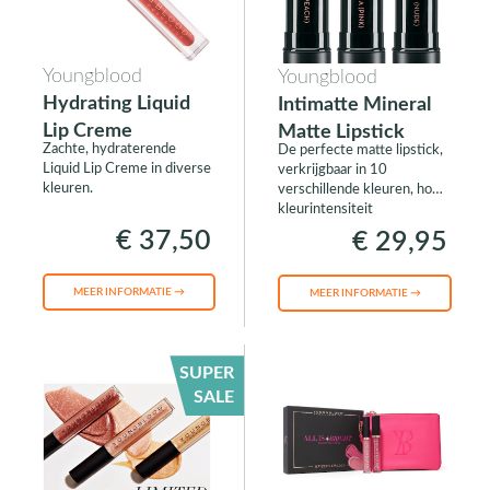
Youngblood
Youngblood
Hydrating Liquid
Intimatte Mineral
Lip Creme
Matte Lipstick
Zachte, hydraterende
De perfecte matte lipstick,
Liquid Lip Creme in diverse
verkrijgbaar in 10
kleuren.
verschillende kleuren, hoge
kleurintensiteit
€ 37,50
€ 29,95
MEER INFORMATIE →
MEER INFORMATIE →
SUPER
SALE