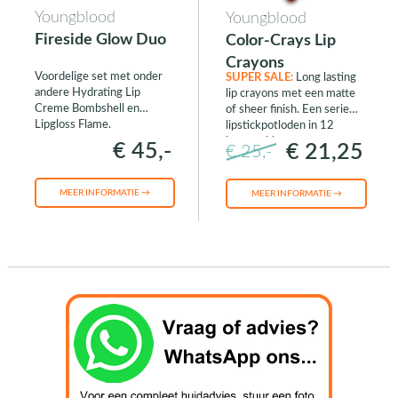
Youngblood
Youngblood
Fireside Glow Duo
Color-Crays Lip
Crayons
Voordelige set met onder
SUPER SALE:
Long lasting
andere Hydrating Lip
lip crayons met een matte
Creme Bombshell en
of sheer finish. Een serie
Lipgloss Flame.
lipstickpotloden in 12
intense kleuren.
€ 45,-
€ 21,25
€ 25,-
MEER INFORMATIE →
MEER INFORMATIE →