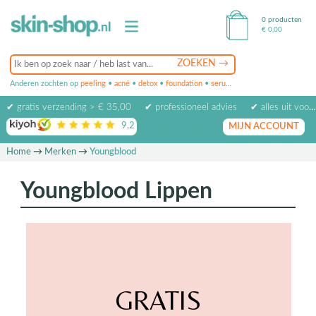
0 producten
€
0,00
Anderen zochten op
peeling
•
acné
•
detox
•
foundation
•
serum
•
oogcrème
•
masker
✔ gratis verzending > € 35,00
✔ professioneel advies
✔ alles uit voorraad leverbaar
9,2
op basis van
1974
beoordelingen
MIJN ACCOUNT
Home
→
Merken
→
Youngblood
Youngblood Lippen
GRATIS