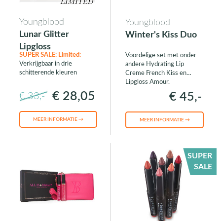
Youngblood
Youngblood
Lunar Glitter
Winter's Kiss Duo
Lipgloss
SUPER SALE:
Limited:
Voordelige set met onder
Verkrijgbaar in drie
andere Hydrating Lip
schitterende kleuren
Creme French Kiss en
Lipgloss Amour.
€ 28,05
€ 45,-
€ 33,-
MEER INFORMATIE →
MEER INFORMATIE →
SUPER
SALE