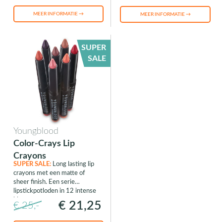
MEER INFORMATIE →
MEER INFORMATIE →
SUPER
SALE
Youngblood
Color-Crays Lip
Crayons
SUPER SALE:
Long lasting lip
crayons met een matte of
sheer finish. Een serie
lipstickpotloden in 12 intense
kleuren.
€ 21,25
€ 25,-