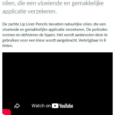
olien, die een vloeiende en gemakkelijke
applicatie verzekeren.
De zachte Lip Liner Pencils bevatten natuurlijke olien, die een
vloeiende en gemakkelijke applicatie verzekeren. De potloden
vormen en definieren de lippen. Het wordt aanbevolen deze te
gebruiken voor een kleur wordt aangebracht. Verkrijgbaar in 8
tinten.