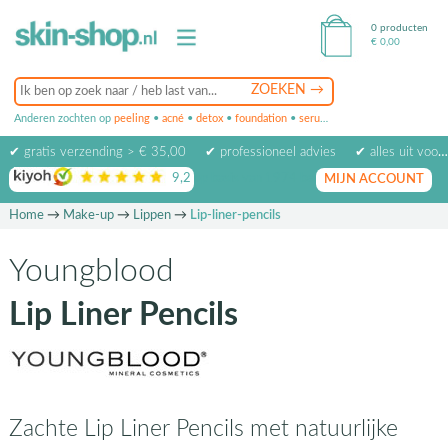
0 producten
€
0,00
Anderen zochten op
peeling
•
acné
•
detox
•
foundation
•
serum
•
oogcrème
•
masker
✔ gratis verzending > € 35,00
✔ professioneel advies
✔ alles uit voorraad leverbaar
9,2
op basis van
1974
beoordelingen
MIJN ACCOUNT
Home
→
Make-up
→
Lippen
→
Lip-liner-pencils
Youngblood
Lip Liner Pencils
Zachte Lip Liner Pencils met natuurlijke