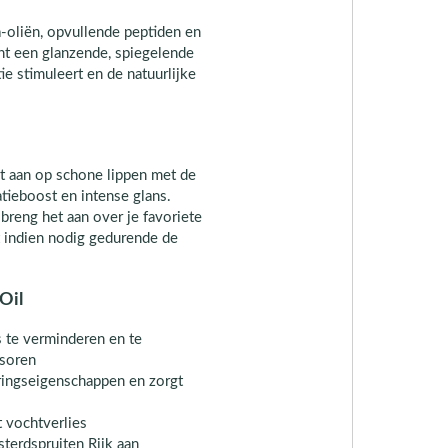
a-oliën, opvullende peptiden en
ent een glanzende, spiegelende
ie stimuleert en de natuurlijke
ct aan op schone lippen met de
atieboost en intense glans.
 breng het aan over je favoriete
t indien nodig gedurende de
Oil
es te verminderen en te
soren
ringseigenschappen en zorgt
 vochtverlies
terdspruiten Rijk aan