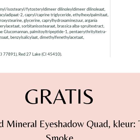
nyl/isostearyl/fytosteryldimeer dilinoleyldimeer dilinoleaat,
cyladipaat-2, capryl/caprine triglyceride, ethylhexylpalmitaat,
ydroxystearine, glycerine, caprylhydroxaminezuur, argania
ferylacetaat, sorbitanisostearaat, brassica alba-spruitextract,
ne Glucomannan, palmitoyltripeptide-1, pentaerythrityltetra-
aat, benzylsalicylaat, dimethylfenethylacetaat,
(CI 77891), Red 27 Lake (CI 45410).
GRATIS
d Mineral Eyeshadow Quad, kleur:
Smoke