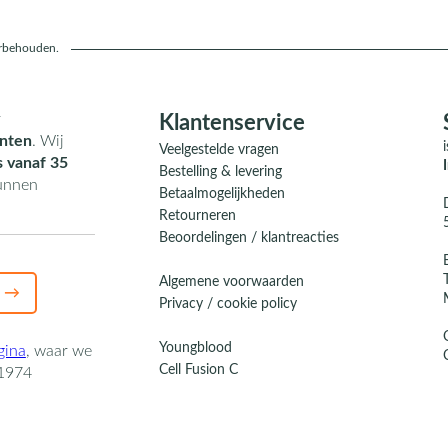
orbehouden.
r
Klantenservice
nten
. Wij
Veelgestelde vragen
s vanaf 35
Bestelling & levering
kunnen
Betaalmogelijkheden
Retourneren
Beoordelingen / klantreacties
Algemene voorwaarden
 →
Privacy / cookie policy
Youngblood
gina
,
waar we
Cell Fusion C
1974