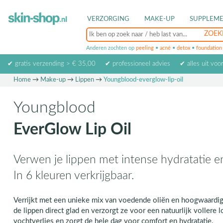
VERZORGING
MAKE-UP
SUPPLEM
Anderen zochten op
peeling
•
acné
•
detox
•
foundation
✔ gratis verzending > € 35,00
✔ professioneel advies
✔ alles uit voo
Home
→
Make-up
→
Lippen
→
Youngblood-everglow-lip-oil
Youngblood
EverGlow Lip Oil
Verwen je lippen met intense hydratatie e
In 6 kleuren verkrijgbaar.
Verrijkt met een unieke mix van voedende oliën en hoogwaardig
de lippen direct glad en verzorgt ze voor een natuurlijk vollere
vochtverlies en zorgt de hele dag voor comfort en hydratatie.