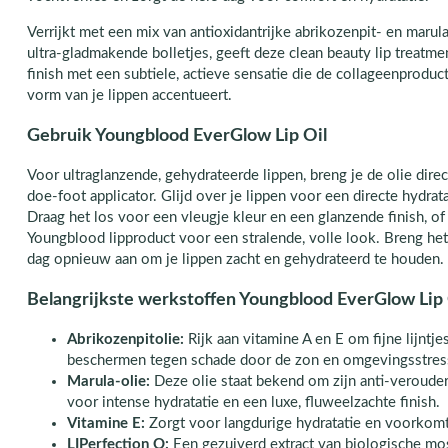
Verrijkt met een mix van antioxidantrijke abrikozenpit- en marul
ultra-gladmakende bolletjes, geeft deze clean beauty lip treatm
finish met een subtiele, actieve sensatie die de collageenproduct
vorm van je lippen accentueert.
Gebruik Youngblood EverGlow Lip Oil
Voor ultraglanzende, gehydrateerde lippen, breng je de olie dire
doe-foot applicator. Glijd over je lippen voor een directe hydrat
Draag het los voor een vleugje kleur en een glanzende finish, of
Youngblood lipproduct voor een stralende, volle look. Breng he
dag opnieuw aan om je lippen zacht en gehydrateerd te houden.
Belangrijkste werkstoffen Youngblood EverGlow Lip 
Abrikozenpitolie:
Rijk aan vitamine A en E om fijne lijntj
beschermen tegen schade door de zon en omgevingsstres
Marula-olie:
Deze olie staat bekend om zijn anti-veroude
voor intense hydratatie en een luxe, fluweelzachte finish.
Vitamine E:
Zorgt voor langdurige hydratatie en voorkomt
LIPerfection O:
Een gezuiverd extract van biologische mos