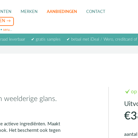
ENTEN
MERKEN
AANBIEDINGEN
CONTACT
•
serum
•
oogcrème
•
masker
rraad leverbaar
✔ gratis samples
✔ betaal met iDeal / Wero, creditcard of
op
n weelderige glans.
Uitv
€3
e actieve ingrediënten. Maakt
 look. Het beschermt ook tegen
aanta