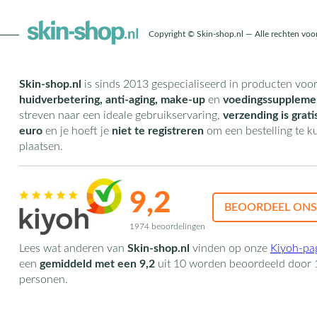
Copyright © Skin-shop.nl — Alle rechten vo
Skin-shop.nl
is sinds 2013 gespecialiseerd in producten voo
huidverbetering, anti-aging, make-up
en
voedingssuppleme
streven naar een ideale gebruikservaring,
verzending is grati
euro
en je hoeft je
niet te registreren
om een bestelling te 
plaatsen.
9,2
BEOORDEEL ONS
1974 beoordelingen
Lees wat anderen van
Skin-shop.nl
vinden op onze
Kiyoh-pa
een
gemiddeld met een
9,2
uit
10
worden beoordeeld door
personen.