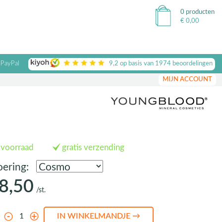
0 producten
€
0,00
 PayPal
9,2
op basis van
1974
beoordelingen
MIJN ACCOUNT
 voorraad
gratis verzending
oering:
8,50
/st.
l