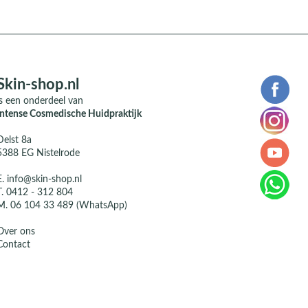
Skin-shop.nl
is een onderdeel van
Intense Cosmedische Huidpraktijk
Delst 8a
5388 EG Nistelrode
E.
info@skin-shop.nl
T.
0412 - 312 804
M.
06 104 33 489 (WhatsApp)
Over ons
Contact