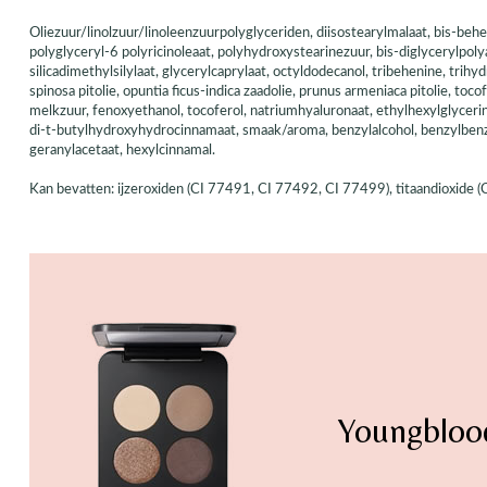
Oliezuur/linolzuur/linoleenzuurpolyglyceriden, diisostearylmalaat, bis-behe
polyglyceryl-6 polyricinoleaat, polyhydroxystearinezuur, bis-diglycerylpolya
silicadimethylsilylaat, glycerylcaprylaat, octyldodecanol, tribehenine, trih
spinosa pitolie, opuntia ficus-indica zaadolie, prunus armeniaca pitolie, toco
melkzuur, fenoxyethanol, tocoferol, natriumhyaluronaat, ethylhexylglyceri
di-t-butylhydroxyhydrocinnamaat, smaak/aroma, benzylalcohol, benzylbenzo
geranylacetaat, hexylcinnamal.
Kan bevatten: ijzeroxiden (CI 77491, CI 77492, CI 77499), titaandioxide 
Youngbloo