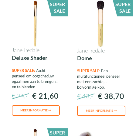
SUPER
SUPER
SALE
SALE
Jane Iredale
Jane Iredale
Deluxe Shader
Dome
SUPER SALE:
Zacht
SUPER SALE:
Een
penseel om oogschaduw
multifunctioneel penseel
egaal mee aan te brengen
met een zachte,
en te blenden.
bolvormige kop.
€ 21,60
€ 38,70
€ 24,-
€ 43,-
MEER INFORMATIE →
MEER INFORMATIE →
SUPER