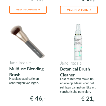
fijnste microvezels.
MEER INFORMATIE →
MEER INFORMATIE →
Jane Iredale
Jane Iredale
Multiuse Blending
Botanical Brush
Brush
Cleaner
Naadloze applicatie en
Lost resten van make-up
aanbrengen van lagen.
en olie op. Ideaal voor het
reinigen van natuurlijke en
synthetische penselen.
€ 46,-
€ 21,-