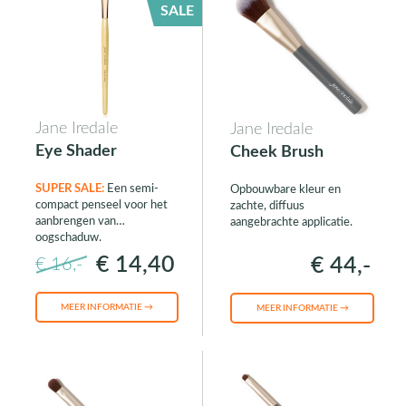
SALE
Jane Iredale
Jane Iredale
Eye Shader
Cheek Brush
SUPER SALE:
Een semi-
Opbouwbare kleur en
compact penseel voor het
zachte, diffuus
aanbrengen van
aangebrachte applicatie.
oogschaduw.
€ 14,40
€ 44,-
€ 16,-
MEER INFORMATIE →
MEER INFORMATIE →