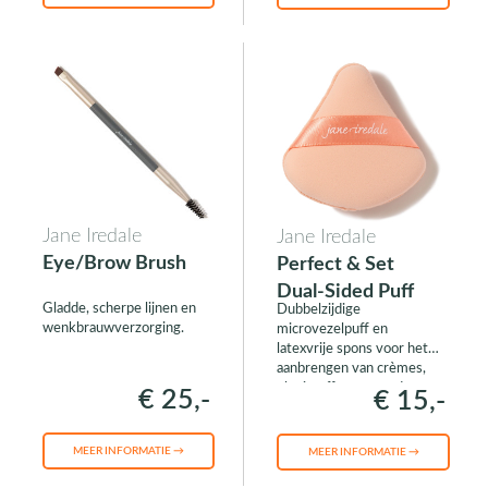
Jane Iredale
Jane Iredale
Eye/Brow Brush
Perfect & Set
Dual-Sided Puff
Gladde, scherpe lijnen en
Dubbelzijdige
wenkbrauwverzorging.
microvezelpuff en
latexvrije spons voor het
aanbrengen van crèmes,
vloeistoffen en poeders.
€ 25,-
€ 15,-
MEER INFORMATIE →
MEER INFORMATIE →