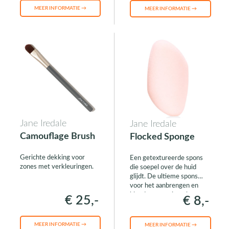
MEER INFORMATIE →
MEER INFORMATIE →
Jane Iredale
Jane Iredale
Camouflage Brush
Flocked Sponge
Gerichte dekking voor
Een getextureerde spons
zones met verkleuringen.
die soepel over de huid
glijdt. De ultieme spons
voor het aanbrengen en
blenden van minerale
€ 25,-
€ 8,-
make-up.
MEER INFORMATIE →
MEER INFORMATIE →