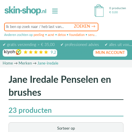
0 producten
€
0,00
Anderen zochten op
peeling
•
acné
•
detox
•
foundation
•
serum
•
oogcrème
•
masker
✔ gratis verzending > € 35,00
✔ professioneel advies
✔ alles uit voorraad leverbaar
9,2
op basis van
1974
beoordelingen
MIJN ACCOUNT
Home
→
Merken
→
Jane-iredale
Jane Iredale Penselen en
brushes
23
producten
Sorteer op