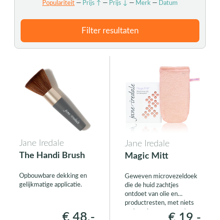
Populariteit
—
Prijs ↑
—
Prijs ↓
—
Merk
—
Datum
Filter resultaten
Jane Iredale
Jane Iredale
The Handi Brush
Magic Mitt
Opbouwbare dekking en
Geweven microvezeldoek
gelijkmatige applicatie.
die de huid zachtjes
ontdoet van olie en
productresten, met niets
anders dan water en de
€ 48,-
€ 19,-