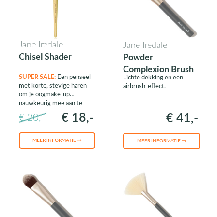
Jane Iredale
Jane Iredale
Chisel Shader
Powder
Complexion Brush
SUPER SALE:
Een penseel
Lichte dekking en een
met korte, stevige haren
airbrush-effect.
om je oogmake-up
nauwkeurig mee aan te
brengen.
€ 18,-
€ 41,-
€ 20,-
MEER INFORMATIE →
MEER INFORMATIE →