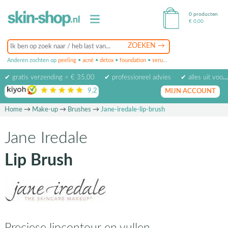
0 producten
€
0,00
Anderen zochten op
peeling
•
acné
•
detox
•
foundation
•
serum
•
oogcrème
•
masker
✔ gratis verzending > € 35,00
✔ professioneel advies
✔ alles uit voorraad leverbaar
9,2
op basis van
1974
beoordelingen
MIJN ACCOUNT
Home
→
Make-up
→
Brushes
→
Jane-iredale-lip-brush
Jane Iredale
Lip Brush
Preciese lipcontour en vullen.