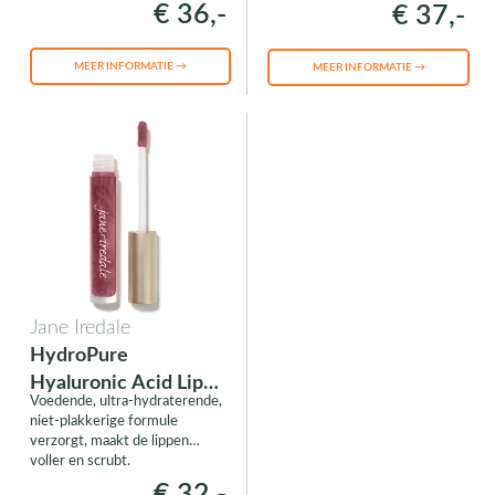
resultaat en langdurige
€ 36,-
€ 37,-
zachtheid.
MEER INFORMATIE →
MEER INFORMATIE →
Jane Iredale
HydroPure
Hyaluronic Acid Lip
Voedende, ultra-hydraterende,
Gloss
niet-plakkerige formule
verzorgt, maakt de lippen
voller en scrubt.
€ 32,-