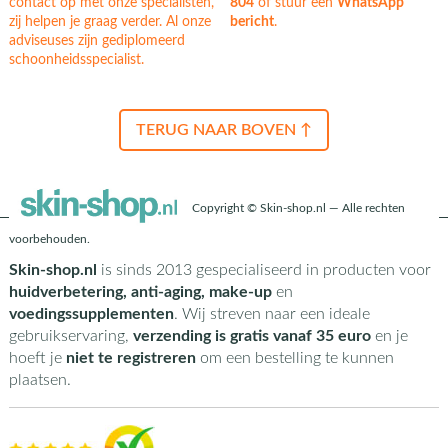
contact op met onze specialisten,
804
of stuur een
WhatsApp
zij helpen je graag verder. Al onze
bericht
.
adviseuses zijn gediplomeerd
schoonheidsspecialist.
TERUG NAAR BOVEN ↑
Copyright © Skin-shop.nl — Alle rechten
voorbehouden.
Skin-shop.nl
is sinds 2013 gespecialiseerd in producten voor
huidverbetering, anti-aging, make-up
en
voedingssupplementen
. Wij streven naar een ideale
gebruikservaring,
verzending is gratis vanaf 35 euro
en je
hoeft je
niet te registreren
om een bestelling te kunnen
plaatsen.