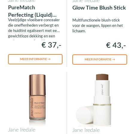
Jane Iredale
Jane Iredale
PureMatch
Glow Time Blush Stick
Perfecting (Liquid)
Veelzijdige vloeibare concealer
Multifunctionele blush-stick
Concealer
die oneffenheden verbergt en
voor de wangen, lippen en het
de huidtint egaliseert met een
lichaam.
gewichtloze dekking en een
zachte, matte afwerking.
€ 37,-
€ 43,-
MEER INFORMATIE →
MEER INFORMATIE →
Jane Iredale
Jane Iredale