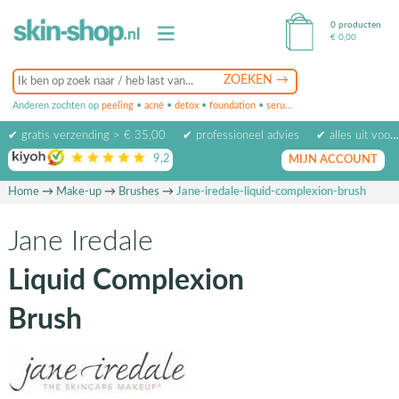
0 producten
€
0,00
Anderen zochten op
peeling
•
acné
•
detox
•
foundation
•
serum
•
oogcrème
•
masker
✔ gratis verzending > € 35,00
✔ professioneel advies
✔ alles uit voorraad leverbaar
9,2
op basis van
1974
beoordelingen
MIJN ACCOUNT
Home
→
Make-up
→
Brushes
→
Jane-iredale-liquid-complexion-brush
Jane Iredale
Liquid Complexion
Brush