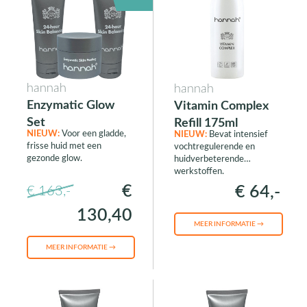
hannah
hannah
Enzymatic Glow
Vitamin Complex
Set
Refill 175ml
NIEUW:
Voor een gladde,
NIEUW:
Bevat intensief
frisse huid met een
vochtregulerende en
gezonde glow.
huidverbeterende
werkstoffen.
€
€ 64,-
€ 163,-
130,40
MEER INFORMATIE →
MEER INFORMATIE →