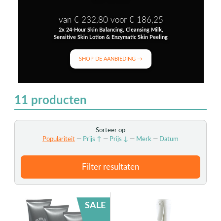
van € 232,80 voor € 186,25
2x 24-Hour Skin Balancing, Cleansing Milk,
Sensitive Skin Lotion & Enzymatic Skin Peeling
SHOP DE AANBIEDING →
11
producten
Sorteer op
Populariteit
—
Prijs ↑
—
Prijs ↓
—
Merk
—
Datum
Filter resultaten
SALE