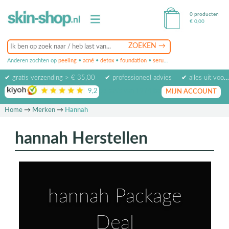
0 producten
€
0,00
Anderen zochten op
peeling
•
acné
•
detox
•
foundation
•
serum
•
oogcrème
•
masker
✔ gratis verzending > € 35,00
✔ professioneel advies
✔ alles uit voorraad leverbaar
9,2
op basis van
1974
beoordelingen
MIJN ACCOUNT
Home
→
Merken
→
Hannah
hannah Herstellen
hannah Package
Deal