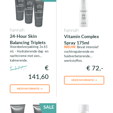
hannah
hannah
24-Hour Skin
Vitamin Complex
Balancing Triplets
Spray 175ml
Voordeelverpakking 3x 65
NIEUW:
Bevat intensief
ml. - Hydraterende dag- en
vochtregulerende en
nachtcreme met een
huidverbeterende
kalmerende,
werkstoffen.
beschermende en
€
€ 72,-
€ 177,-
normaliserende werking
141,60
MEER INFORMATIE →
MEER INFORMATIE →
SALE