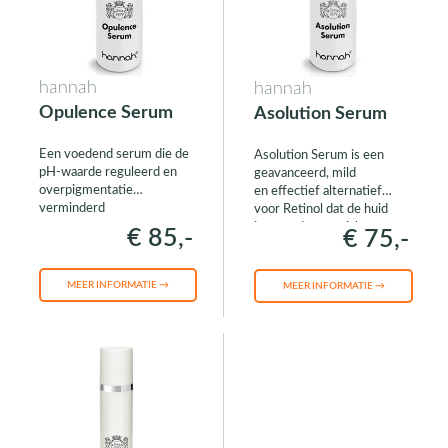
hannah
hannah
Opulence Serum
Asolution Serum
Een voedend serum die de
Asolution Serum is een
pH-waarde reguleerd en
geavanceerd, mild
overpigmentatie
en effectief alternatief
verminderd
voor Retinol dat de huid
in meerdere opzichten
€ 85,-
€ 75,-
aanzienlijk verbetert
MEER INFORMATIE →
MEER INFORMATIE →