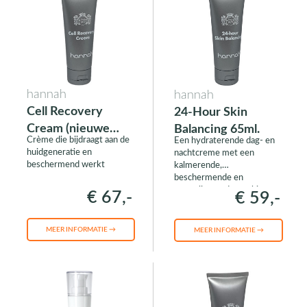
hannah
hannah
Cell Recovery
24-Hour Skin
Cream (nieuwe
Balancing 65ml.
Crème die bijdraagt aan de
Een hydraterende dag- en
verpakking)
huidgeneratie en
nachtcreme met een
beschermend werkt
kalmerende,
beschermende en
normaliserende werking
€ 67,-
€ 59,-
MEER INFORMATIE →
MEER INFORMATIE →