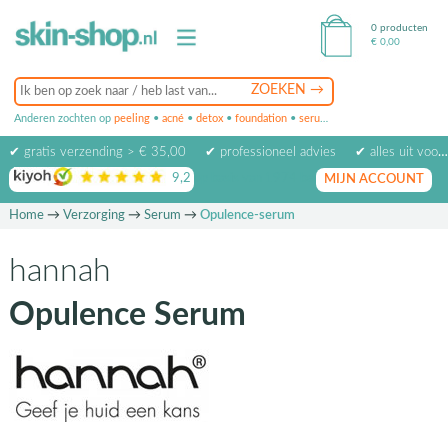
0 producten
€
0,00
Anderen zochten op
peeling
•
acné
•
detox
•
foundation
•
serum
•
oogcrème
•
masker
✔ gratis verzending > € 35,00
✔ professioneel advies
✔ alles uit voorraad leverbaar
9,2
op basis van
1974
beoordelingen
MIJN ACCOUNT
Home
→
Verzorging
→
Serum
→
Opulence-serum
hannah
Opulence Serum