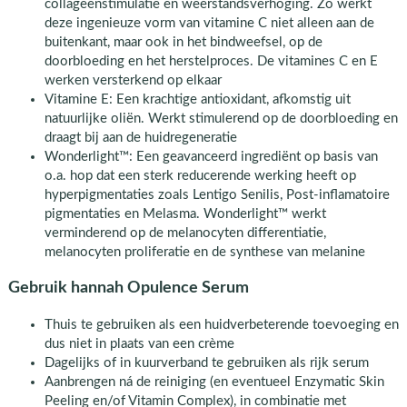
collageenstimulatie en weerstandsverhoging. Zo werkt
deze ingenieuze vorm van vitamine C niet alleen aan de
buitenkant, maar ook in het bindweefsel, op de
doorbloeding en het herstelproces. De vitamines C en E
werken versterkend op elkaar
Vitamine E: Een krachtige antioxidant, afkomstig uit
natuurlijke oliën. Werkt stimulerend op de doorbloeding en
draagt bij aan de huidregeneratie
Wonderlight™: Een geavanceerd ingrediënt op basis van
o.a. hop dat een sterk reducerende werking heeft op
hyperpigmentaties zoals Lentigo Senilis, Post-inflamatoire
pigmentaties en Melasma. Wonderlight™ werkt
verminderend op de melanocyten differentiatie,
melanocyten proliferatie en de synthese van melanine
Gebruik hannah Opulence Serum
Thuis te gebruiken als een huidverbeterende toevoeging en
dus niet in plaats van een crème
Dagelijks of in kuurverband te gebruiken als rijk serum
Aanbrengen ná de reiniging (en eventueel Enzymatic Skin
Peeling en/of Vitamin Complex), in combinatie met