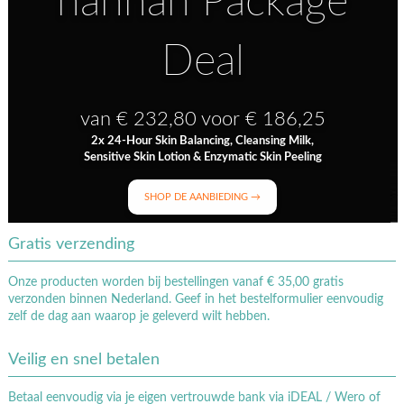
hannah Package
Deal
van € 232,80 voor € 186,25
2x 24-Hour Skin Balancing, Cleansing Milk,
Sensitive Skin Lotion & Enzymatic Skin Peeling
SHOP DE AANBIEDING →
Gratis verzending
Onze producten worden bij bestellingen vanaf € 35,00 gratis
verzonden binnen Nederland. Geef in het bestelformulier eenvoudig
zelf de dag aan waarop je geleverd wilt hebben.
Veilig en snel betalen
Betaal eenvoudig via je eigen vertrouwde bank via iDEAL / Wero of