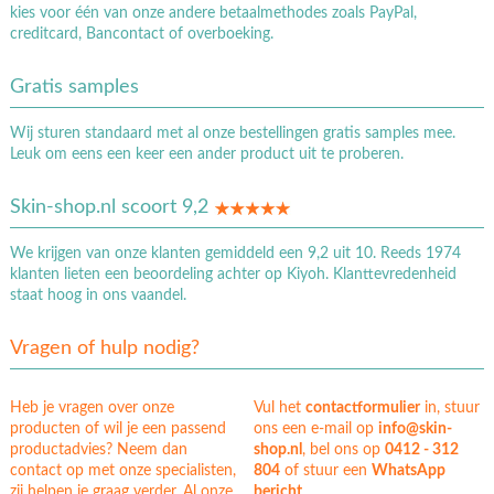
kies voor één van onze andere betaalmethodes zoals PayPal,
creditcard, Bancontact of overboeking.
Gratis samples
Wij sturen standaard met al onze bestellingen gratis samples mee.
Leuk om eens een keer een ander product uit te proberen.
Skin-shop.nl scoort 9,2
We krijgen van onze klanten gemiddeld een 9,2 uit 10. Reeds 1974
klanten lieten een beoordeling achter op Kiyoh. Klanttevredenheid
staat hoog in ons vaandel.
Vragen of hulp nodig?
Heb je vragen over onze
Vul het
contactformulier
in, stuur
producten of wil je een passend
ons een e-mail op
info@skin-
productadvies? Neem dan
shop.nl
, bel ons op
0412 - 312
contact op met onze specialisten,
804
of stuur een
WhatsApp
zij helpen je graag verder. Al onze
bericht
.