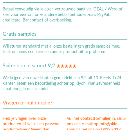
Betaal eenvoudig via je eigen vertrouwde bank via iDEAL / Wero of
kies voor één van onze andere betaalmethodes zoals PayPal,
creditcard, Bancontact of overboeking.
Gratis samples
Wij sturen standaard met al onze bestellingen gratis samples mee.
Leuk om eens een keer een ander product uit te proberen.
Skin-shop.nl scoort 9,2
We krijgen van onze klanten gemiddeld een 9,2 uit 10. Reeds 1974
klanten lieten een beoordeling achter op Kiyoh. Klanttevredenheid
staat hoog in ons vaandel.
Vragen of hulp nodig?
Heb je vragen over onze
Vul het
contactformulier
in, stuur
producten of wil je een passend
ons een e-mail op
info@skin-
productadvies? Neem dan
shop.nl
, bel ons op
0412 - 312