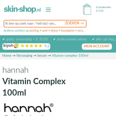
0 producten
€
0,00
Anderen zochten op
peeling
•
acné
•
detox
•
foundation
•
serum
•
oogcrème
•
masker
✔ gratis verzending > € 35,00
✔ professioneel advies
✔ alles uit voorraad leverbaar
9,2
op basis van
1974
beoordelingen
MIJN ACCOUNT
Home
→
Verzorging
→
Serum
→
Vitamin-complex-100ml
hannah
Vitamin Complex
100ml