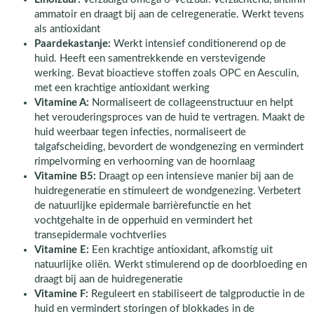
ammatoir en draagt bij aan de celregeneratie. Werkt tevens
als antioxidant
Paardekastanje:
Werkt intensief conditionerend op de
huid. Heeft een samentrekkende en verstevigende
werking. Bevat bioactieve stoffen zoals OPC en Aesculin,
met een krachtige antioxidant werking
Vitamine A:
Normaliseert de collageenstructuur en helpt
het verouderingsproces van de huid te vertragen. Maakt de
huid weerbaar tegen infecties, normaliseert de
talgafscheiding, bevordert de wondgenezing en vermindert
rimpelvorming en verhoorning van de hoornlaag
Vitamine B5:
Draagt op een intensieve manier bij aan de
huidregeneratie en stimuleert de wondgenezing. Verbetert
de natuurlijke epidermale barrièrefunctie en het
vochtgehalte in de opperhuid en vermindert het
transepidermale vochtverlies
Vitamine E:
Een krachtige antioxidant, afkomstig uit
natuurlijke oliën. Werkt stimulerend op de doorbloeding en
draagt bij aan de huidregeneratie
Vitamine F:
Reguleert en stabiliseert de talgproductie in de
huid en vermindert storingen of blokkades in de