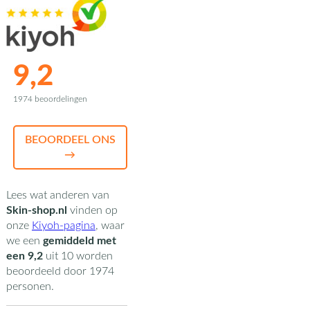
9,2
1974 beoordelingen
BEOORDEEL ONS
→
Lees wat anderen van
Skin-shop.nl
vinden op
onze
Kiyoh-pagina
,
waar
we een
gemiddeld met
een
9,2
uit
10
worden
beoordeeld door
1974
personen.