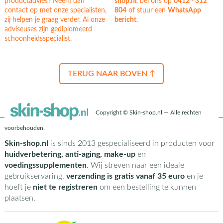
productadvies? Neem dan
shop.nl
, bel ons op
0412 - 312
contact op met onze specialisten,
804
of stuur een
WhatsApp
zij helpen je graag verder. Al onze
bericht
.
adviseuses zijn gediplomeerd
schoonheidsspecialist.
TERUG NAAR BOVEN ↑
Copyright © Skin-shop.nl — Alle rechten
voorbehouden.
Skin-shop.nl
is sinds 2013 gespecialiseerd in producten voor
huidverbetering, anti-aging, make-up
en
voedingssupplementen
. Wij streven naar een ideale
gebruikservaring,
verzending is gratis vanaf 35 euro
en je
hoeft je
niet te registreren
om een bestelling te kunnen
plaatsen.