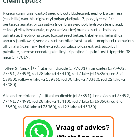
Cream Lipstick
Ricinus communis (castor) seed oil, octyldodecanol, euphorbia cerifera
(candelilla) wax, bis-diglyceryl polyacyladipate-2, polyglyceryl-10
pentaisostearate, oryza sativa (rice) bran wax, polyhydroxystearic acid,
cetearyl ethylhexanoate, oryza sativa (rice) bran extract, ethylhexyl
palmitate, theobroma cacao (cocoa) seed butter, tribehenin, helianthus
annuus (sunflower) seed extract, sorbitan isostearate, tocopherol rosmarinus
officinalis (rosemary) leaf extract, portulaca pilosa extract, ascorbyl
palmitate, sucrose cocoate, palmitoyl tripeptide-1, palmitoyl tripeptide-38,
mica (ci 77019).
Toffee & Poppy: [+/-] titanium dioxide (ci 77891), iron oxides (ci 77492,
77491, 77499), red 28 lake (ci 45410), red 7 lake (ci 15850), red 6 (ci
15850), yellow 6 lake (ci 15985), red 30 lake (ci 73360), red 22 lake (ci
45380).
Alle andere tinten: [+/-] titanium dioxide (ci 77891), iron oxides (ci 77492,
77491, 77499), red 28 lake (ci 45410), red 7 lake (ci 15850), red 6 (ci
15850), red 30 lake (ci 73360), red 22 lake (ci 45380).