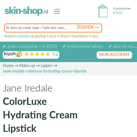
0 producten
€
0,00
Anderen zochten op
peeling
•
acné
•
detox
•
foundation
•
serum
•
oogcrème
•
masker
✔ gratis verzending > € 35,00
✔ professioneel advies
✔ alles uit voorraad leverbaar
9,2
op basis van
1974
beoordelingen
MIJN ACCOUNT
Home
→
Make-up
→
Lippen
→
Jane-iredale-colorluxe-hydrating-cream-lipstick
Jane Iredale
ColorLuxe
Hydrating Cream
Lipstick