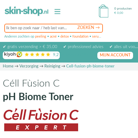
0 producten
€
0,00
Anderen zochten op
peeling
•
acné
•
detox
•
foundation
•
serum
•
oogcrème
•
masker
✔ gratis verzending > € 35,00
✔ professioneel advies
✔ alles uit voorraad leverbaar
9,2
op basis van
1974
beoordelingen
MIJN ACCOUNT
Home
→
Verzorging
→
Reiniging
→
Cell-fusion-ph-biome-toner
Céll Fùsion C
pH Biome Toner