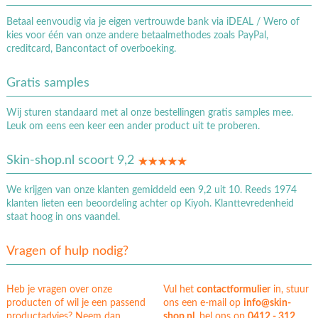
Betaal eenvoudig via je eigen vertrouwde bank via iDEAL / Wero of
kies voor één van onze andere betaalmethodes zoals PayPal,
creditcard, Bancontact of overboeking.
Gratis samples
Wij sturen standaard met al onze bestellingen gratis samples mee.
Leuk om eens een keer een ander product uit te proberen.
Skin-shop.nl scoort 9,2
We krijgen van onze klanten gemiddeld een 9,2 uit 10. Reeds 1974
klanten lieten een beoordeling achter op Kiyoh. Klanttevredenheid
staat hoog in ons vaandel.
Vragen of hulp nodig?
Heb je vragen over onze
Vul het
contactformulier
in, stuur
producten of wil je een passend
ons een e-mail op
info@skin-
productadvies? Neem dan
shop.nl
, bel ons op
0412 - 312