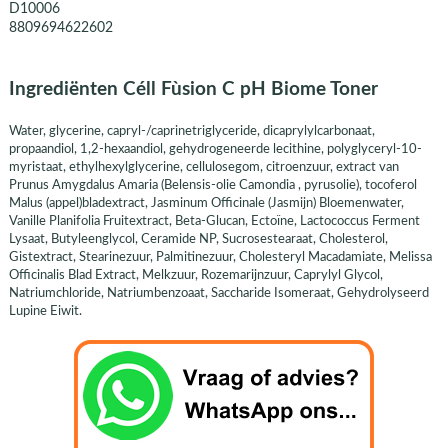
D10006
8809694622602
Ingrediënten Céll Fùsion C pH Biome Toner
Water, glycerine, capryl-/caprinetriglyceride, dicaprylylcarbonaat,
propaandiol, 1,2-hexaandiol, gehydrogeneerde lecithine, polyglyceryl-10-
myristaat, ethylhexylglycerine, cellulosegom, citroenzuur, extract van
Prunus Amygdalus Amaria (Belensis-olie Camondia , pyrusolie), tocoferol
Malus (appel)bladextract, Jasminum Officinale (Jasmijn) Bloemenwater,
Vanille Planifolia Fruitextract, Beta-Glucan, Ectoïne, Lactococcus Ferment
Lysaat, Butyleenglycol, Ceramide NP, Sucrosestearaat, Cholesterol,
Gistextract, Stearinezuur, Palmitinezuur, Cholesteryl Macadamiate, Melissa
Officinalis Blad Extract, Melkzuur, Rozemarijnzuur, Caprylyl Glycol,
Natriumchloride, Natriumbenzoaat, Saccharide Isomeraat, Gehydrolyseerd
Lupine Eiwit.