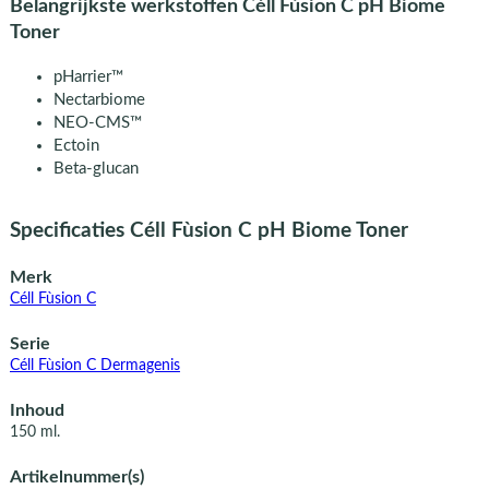
Belangrijkste werkstoffen Céll Fùsion C pH Biome
Toner
pHarrier™
Nectarbiome
NEO-CMS™
Ectoin
Beta-glucan
Specificaties Céll Fùsion C pH Biome Toner
Merk
Céll Fùsion C
Serie
Céll Fùsion C Dermagenis
Inhoud
150 ml.
Artikelnummer(s)