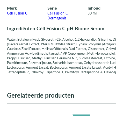
Merk
Serie
Inhoud
Céll Fùsion C
Céll Fùsion C
50 ml.
Dermagenis
Ingrediënten Céll Fùsion C pH Biome Serum
Water, Butyleenglycol, Glycereth-26, Alcohol, 1,2-hexaandiol, Glicerine, 
(Haver) Kernel Extract, Pteris Multifida Extract, Cynara Scolymus (Artisjo
Caudatus Zaad Extract, Melissa Officinails Blad Extract, Gistextract, Geh
Ammonium Acryloydimethyltauraat / VP Copolymeer, Methylpropaandiol,
Propyl-Glucisan, Methyl-Glucisan Ceramide NP., Sucrosestearaat, Ectoïne,
Palmitinezuur, Rozemarijnzuur, Sacharide Isomeraat, Gehydrolyseerde Lupi
Lactococcus Ferment Lysaat, Bactococcus Ferment Lysate Lysaat, Acetyl He
Tetrapeptide-7, Palmitoyl Tripeptide-1, Palmitoyl Pentapeptide-4, Hexapep
Gerelateerde producten