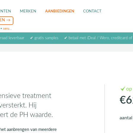
ENTEN
MERKEN
AANBIEDINGEN
CONTACT
•
serum
•
oogcrème
•
masker
rraad leverbaar
✔ gratis samples
✔ betaal met iDeal / Wero, creditcard of
op
ensieve treatment
€6
ersterkt. Hij
eert de PH waarde.
aanta
 het aanbrengen van meerdere