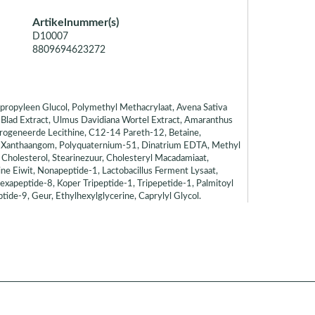
Artikelnummer(s)
D10007
8809694623272
Dipropyleen Glucol, Polymethyl Methacrylaat, Avena Sativa
k) Blad Extract, Ulmus Davidiana Wortel Extract, Amaranthus
ydrogeneerde Lecithine, C12-14 Pareth-12, Betaine,
 Xanthaangom, Polyquaternium-51, Dinatrium EDTA, Methyl
 Cholesterol, Stearinezuur, Cholesteryl Macadamiaat,
ne Eiwit, Nonapeptide-1, Lactobacillus Ferment Lysaat,
xapeptide-8, Koper Tripeptide-1, Tripepetide-1, Palmitoyl
tide-9, Geur, Ethylhexylglycerine, Caprylyl Glycol.