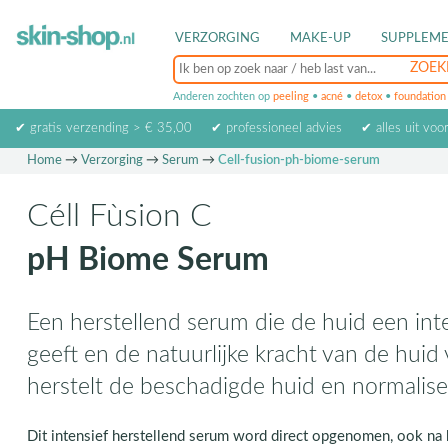
VERZORGING
MAKE-UP
SUPPLEM
Anderen zochten op
peeling
•
acné
•
detox
•
foundation
✔ gratis verzending > € 35,00
✔ professioneel advies
✔ alles uit voo
Home
→
Verzorging
→
Serum
→
Cell-fusion-ph-biome-serum
Céll Fùsion C
pH Biome Serum
Een herstellend serum die de huid een int
geeft en de natuurlijke kracht van de huid v
herstelt de beschadigde huid en normalis
Dit intensief herstellend serum word direct opgenomen, ook na