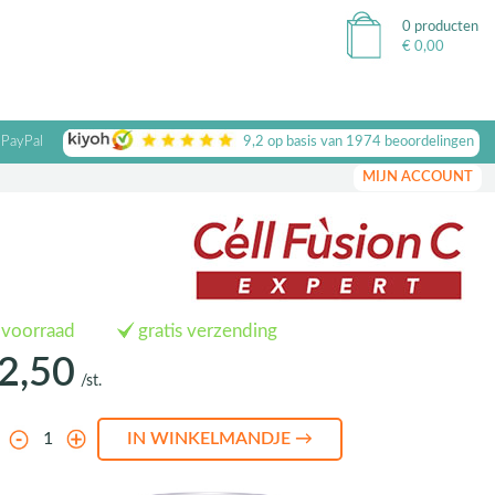
0 producten
€
0,00
 PayPal
9,2
op basis van
1974
beoordelingen
MIJN ACCOUNT
 voorraad
gratis verzending
2,50
/st.
l