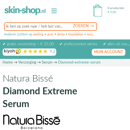
0 producten
€
0,00
Anderen zochten op
peeling
•
acné
•
detox
•
foundation
•
serum
•
oogcrème
•
masker
✔ gratis verzending > € 35,00
✔ professioneel advies
✔ alles uit voorraad leverbaar
9,2
op basis van
1974
beoordelingen
MIJN ACCOUNT
Home
→
Verzorging
→
Serum
→
Diamond-extreme-serum
Natura Bissé
Diamond Extreme
Serum