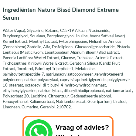
Ingrediënten Natura Bissé Diamond Extreme
Serum
Water (Aqua), Glycerine, Betaïne, C15-19 Alkaan, Niacinamide,
Butyleenglycol, Squalaan, Pentyleenglycol, Inuline, Avena Sativa (Haver)
Kernel Extract, Menthyl Lactaat, Fytosphingosine, Helianthus Annuus
(Zonnebloem) Zaadolie, Alfa, Fosfolipiden -Glucaanoligosaccharide, Pistacia
Lentiscus (Mastic) Gom, Leontopodium Alpinum Bloem/Blad Extract,
Paeonia Lactiflora Wortel Extract, Glucose, Trehalose, Artemia Extract,
Trichosanthes Kirilowii Wortel Extract, Ceratonia Siliqua (Carob) Fruit
Extract, Tocoferol, Palmitoyl Tripeptide-1, Melatonine,
palmitoyltetrapeptide-7, natriumacrylaatcopolymeer, gehydrogeneerd
polydeceen, natriumpolyacrylaat, capryl-/caprinetriglyceride, polyglyceryl-
10-stearaat, octadecyl-di-t-butyl-4-hydroxyhydrocinnamaat,
ethylhexylglycerine, natriumfytaat, dilaurylthiodipropionaat, natriumcartaat ,
Polysorbaat 20, Lecithine, Citroenzuur, Gedenatiseerde alcohol,
Fenoxyethanol, Kaliumsorbaat, Natriumbenzoaat, Geur (parfum), Linalool,
Limoneen, Cumarine, Geraniol. 210702.