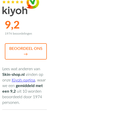
9,2
1974 beoordelingen
BEOORDEEL ONS
→
Lees wat anderen van
Skin-shop.nl
vinden op
onze
Kiyoh-pagina
,
waar
we een
gemiddeld met
een
9,2
uit
10
worden
beoordeeld door
1974
personen.