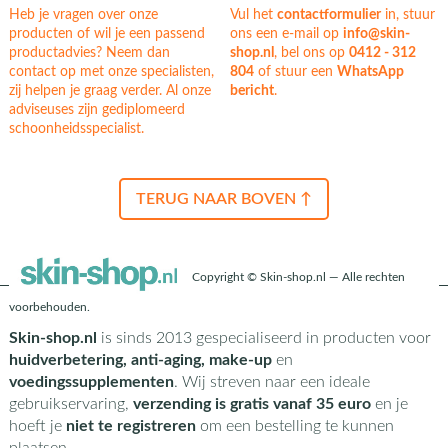
Heb je vragen over onze
Vul het
contactformulier
in, stuur
producten of wil je een passend
ons een e-mail op
info@skin-
productadvies? Neem dan
shop.nl
, bel ons op
0412 - 312
contact op met onze specialisten,
804
of stuur een
WhatsApp
zij helpen je graag verder. Al onze
bericht
.
adviseuses zijn gediplomeerd
schoonheidsspecialist.
TERUG NAAR BOVEN ↑
Copyright © Skin-shop.nl — Alle rechten
voorbehouden.
Skin-shop.nl
is sinds 2013 gespecialiseerd in producten voor
huidverbetering, anti-aging, make-up
en
voedingssupplementen
. Wij streven naar een ideale
gebruikservaring,
verzending is gratis vanaf 35 euro
en je
hoeft je
niet te registreren
om een bestelling te kunnen