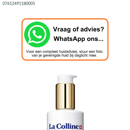
07612491180005