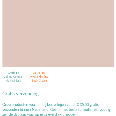
Actie
lline Cellular Hydra Firming Body
Cream
€ 195,-
355,- tijdelijk voor slechts
Gratis La
La Colline
Colline Cellular
Hydra Firming
Matrix Mask
Body Cream
Gratis verzending
Onze producten worden bij bestellingen vanaf € 35,00 gratis
verzonden binnen Nederland. Geef in het bestelformulier eenvoudig
zelf de dag aan waarop je geleverd wilt hebben.