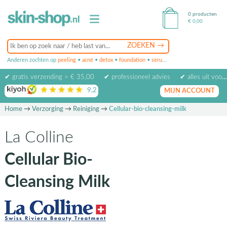
0 producten
€
0,00
Anderen zochten op
peeling
•
acné
•
detox
•
foundation
•
serum
•
oogcrème
•
masker
✔ gratis verzending > € 35,00
✔ professioneel advies
✔ alles uit voorraad leverbaar
9,2
op basis van
1974
beoordelingen
MIJN ACCOUNT
Home
→
Verzorging
→
Reiniging
→
Cellular-bio-cleansing-milk
La Colline
Cellular Bio-
Cleansing Milk