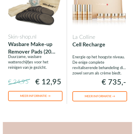
Skin-shop.nl
La Colline
Wasbare Make-up
Cell Recharge
Remover Pads (20
Duurzame, wasbare
Energie op het hoogste niveau.
stuks)
wattenschijfjes voor het
De enige complete
reinigen van je gezicht.
revitaliserende behandeling die
zowel serum als crème biedt.
€ 12,95
€ 735,-
€ 24,95
MEER INFORMATIE →
MEER INFORMATIE →