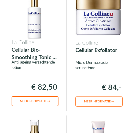
La Colline
La Colline
Cellular Bio-
Cellular Exfoliator
Smoothing Tonic /
Anti-ageing verzachtende
Micro Dermabrasie
Lotion
lotion
scrubcrème
€ 82,50
€ 84,-
MEER INFORMATIE →
MEER INFORMATIE →