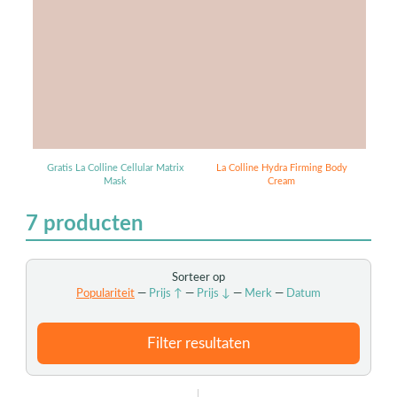
Colline Cellular Hydra Firming Body Cream
€ 195,-
an € 355,- tijdelijk voor slechts
Gratis La Colline Cellular Matrix
La Colline Hydra Firming Body
Mask
Cream
7
producten
Sorteer op
Populariteit
—
Prijs ↑
—
Prijs ↓
—
Merk
—
Datum
Filter resultaten