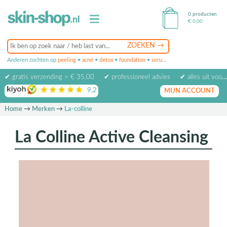
0 producten
€
0,00
Anderen zochten op
peeling
•
acné
•
detox
•
foundation
•
serum
•
oogcrème
•
masker
✔ gratis verzending > € 35,00
✔ professioneel advies
✔ alles uit voorraad leverbaar
9,2
op basis van
1974
beoordelingen
MIJN ACCOUNT
Home
→
Merken
→
La-colline
La Colline Active Cleansing
Actie