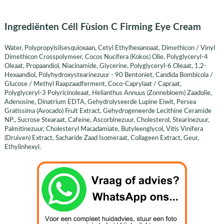
Ingrediënten Céll Fùsion C Firming Eye Cream
Water, Polypropylsilsesquioxaan, Cetyl Ethylhexanoaat, Dimethicon / Vinyl
Dimethicon Crosspolymeer, Cocos Nucifera (Kokos) Olie, Polyglyceryl-4
Oleaat, Propaandiol, Niacinamide, Glycerine, Polyglyceryl-6 Oleaat, 1,2-
Hexaandiol, Polyhydroxystearinezuur - 90 Bentoniet, Candida Bombicola /
Glucose / Methyl Raapzaadferment, Coco-Caprylaat / Capraat,
Polyglyceryl-3 Polyricinoleaat, Helianthus Annuus (Zonnebloem) Zaadolie,
Adenosine, Dinatrium EDTA, Gehydrolyseerde Lupine Eiwit, Persea
Gratissima (Avocado) Fruit Extract, Gehydrogeneerde Lecithine Ceramide
NP., Sucrose Stearaat, Cafeïne, Ascorbinezuur, Cholesterol, Stearinezuur,
Palmitinezuur, Cholesteryl Macadamiate, Butyleenglycol, Vitis Vinifera
(Druiven) Extract, Sacharide Zaad Isomeraat, Collageen Extract, Geur,
Ethylinhexyl.