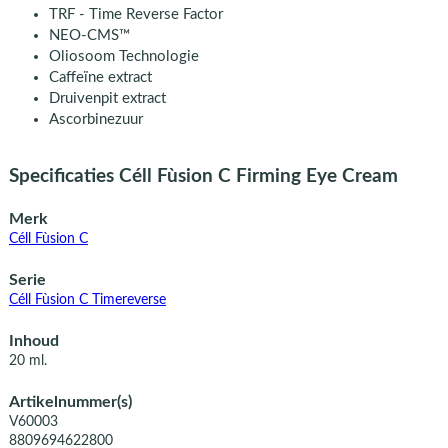
TRF - Time Reverse Factor
NEO-CMS™
Oliosoom Technologie
Caffeïne extract
Druivenpit extract
Ascorbinezuur
Specificaties Céll Fùsion C Firming Eye Cream
Merk
Céll Fùsion C
Serie
Céll Fùsion C Timereverse
Inhoud
20 ml.
Artikelnummer(s)
V60003
8809694622800