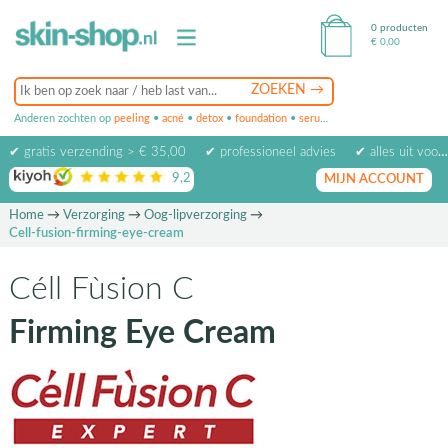
0 producten
€
0,00
Anderen zochten op
peeling
•
acné
•
detox
•
foundation
•
serum
•
oogcrème
•
masker
✔ gratis verzending > € 35,00
✔ professioneel advies
✔ alles uit voorraad leverbaar
9,2
op basis van
1974
beoordelingen
MIJN ACCOUNT
Home
→
Verzorging
→
Oog-lipverzorging
→
Cell-fusion-firming-eye-cream
Céll Fùsion C
Firming Eye Cream