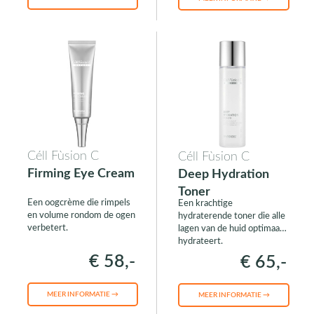
Céll Fùsion C
Céll Fùsion C
Firming Eye Cream
Deep Hydration
Toner
Een oogcrème die rimpels
Een krachtige
en volume rondom de ogen
hydraterende toner die alle
verbetert.
lagen van de huid optimaal
hydrateert.
€ 58,-
€ 65,-
MEER INFORMATIE →
MEER INFORMATIE →