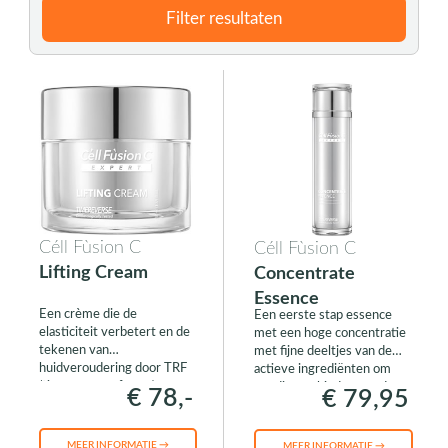
Filter resultaten
Céll Fùsion C
Céll Fùsion C
Lifting Cream
Concentrate
Essence
Een crème die de
Een eerste stap essence
elasticiteit verbetert en de
met een hoge concentratie
tekenen van
met fijne deeltjes van de
huidveroudering door TRF
actieve ingrediënten om
(time reverse factor).
voeding te bieden aan de
€ 78,-
€ 79,95
diepste huidlagen.
MEER INFORMATIE →
MEER INFORMATIE →