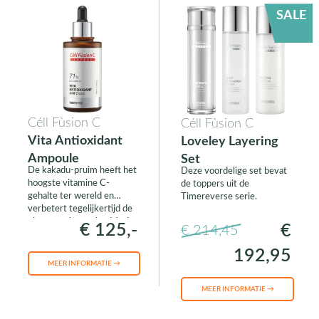
SALE
Céll Fùsion C
Céll Fùsion C
Vita Antioxidant
Loveley Layering
Ampoule
Set
De kakadu-pruim heeft het
Deze voordelige set bevat
hoogste vitamine C-
de toppers uit de
gehalte ter wereld en
Timereverse serie.
verbetert tegelijkertijd de
pigmentatie en elasticiteit
€ 125,-
€
€ 214,45
van de huid.
192,95
MEER INFORMATIE →
MEER INFORMATIE →