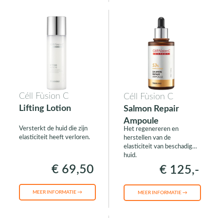
Céll Fùsion C
Céll Fùsion C
Lifting Lotion
Salmon Repair
Ampoule
Versterkt de huid die zijn
Het regenereren en
elasticiteit heeft verloren.
herstellen van de
elasticiteit van beschadigde
huid.
€ 69,50
€ 125,-
MEER INFORMATIE →
MEER INFORMATIE →