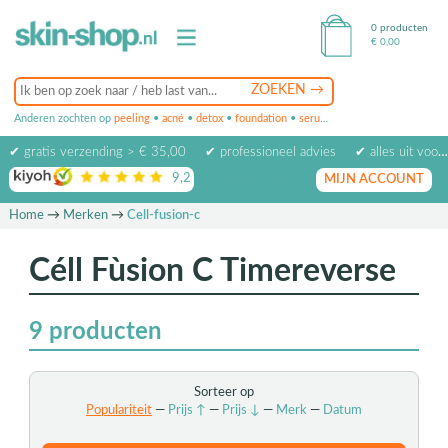
0 producten
€
0,00
Anderen zochten op
peeling
•
acné
•
detox
•
foundation
•
serum
•
oogcrème
•
masker
✔ gratis verzending > € 35,00
✔ professioneel advies
✔ alles uit voorraad leverbaar
9,2
op basis van
1974
beoordelingen
MIJN ACCOUNT
Home
→
Merken
→
Cell-fusion-c
Céll Fùsion C Timereverse
9
producten
Sorteer op
Populariteit
—
Prijs ↑
—
Prijs ↓
—
Merk
—
Datum