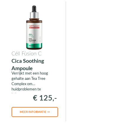
Céll Fùsion C
Cica Soothing
Ampoule
Verrijkt met een hoog
gehalte aan Tea Tree
Complex om
huidproblemen te
kalmeren.
€ 125,-
MEER INFORMATIE →