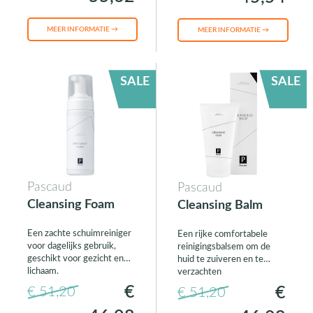
MEER INFORMATIE →
MEER INFORMATIE →
SALE
SALE
Pascaud
Pascaud
Cleansing Foam
Cleansing Balm
Een zachte schuimreiniger
Een rijke comfortabele
voor dagelijks gebruik,
reinigingsbalsem om de
geschikt voor gezicht en
huid te zuiveren en te
lichaam.
verzachten
€
€
€ 51,20
€ 51,20