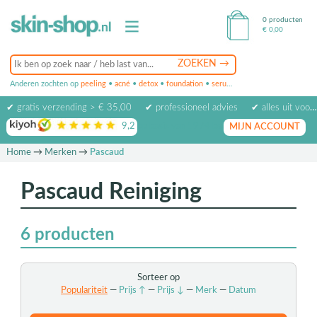
0 producten
€
0,00
Anderen zochten op
peeling
•
acné
•
detox
•
foundation
•
serum
•
oogcrème
•
masker
✔ gratis verzending > € 35,00
✔ professioneel advies
✔ alles uit voorraad leverbaar
9,2
op basis van
1974
beoordelingen
MIJN ACCOUNT
Home
→
Merken
→
Pascaud
Pascaud Reiniging
6
producten
Sorteer op
Populariteit
—
Prijs ↑
—
Prijs ↓
—
Merk
—
Datum