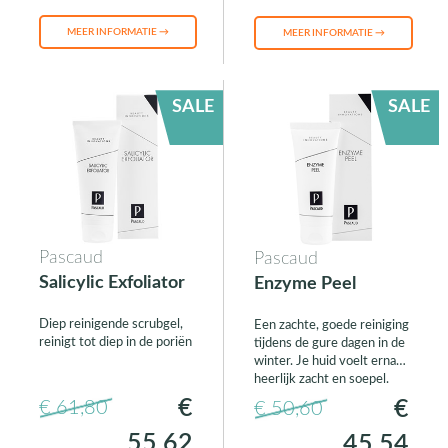
MEER INFORMATIE →
MEER INFORMATIE →
SALE
SALE
Pascaud
Pascaud
Salicylic Exfoliator
Enzyme Peel
Diep reinigende scrubgel,
Een zachte, goede reiniging
reinigt tot diep in de poriën
tijdens de gure dagen in de
winter. Je huid voelt erna
heerlijk zacht en soepel.
€
€
€ 61,80
€ 50,60
55,62
45,54