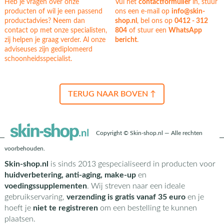
Heb je vragen over onze
Vul het
contactformulier
in, stuur
producten of wil je een passend
ons een e-mail op
info@skin-
productadvies? Neem dan
shop.nl
, bel ons op
0412 - 312
contact op met onze specialisten,
804
of stuur een
WhatsApp
zij helpen je graag verder. Al onze
bericht
.
adviseuses zijn gediplomeerd
schoonheidsspecialist.
TERUG NAAR BOVEN ↑
Copyright © Skin-shop.nl — Alle rechten
voorbehouden.
Skin-shop.nl
is sinds 2013 gespecialiseerd in producten voor
huidverbetering, anti-aging, make-up
en
voedingssupplementen
. Wij streven naar een ideale
gebruikservaring,
verzending is gratis vanaf 35 euro
en je
hoeft je
niet te registreren
om een bestelling te kunnen
plaatsen.