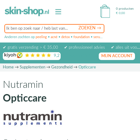
0 producten
€
0,00
Anderen zochten op
peeling
•
acné
•
detox
•
foundation
•
serum
•
oogcrème
•
masker
✔ gratis verzending > € 35,00
✔ professioneel advies
✔ alles uit voorraad leverbaar
9,2
op basis van
1974
beoordelingen
MIJN ACCOUNT
Home
→
Supplementen
→
Gezondheid
→
Opticcare
Nutramin
Opticcare