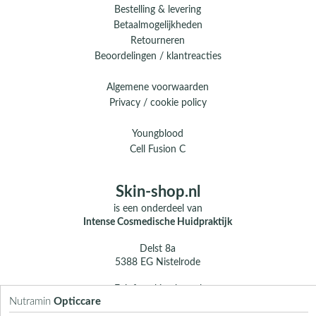
Bestelling & levering
Betaalmogelijkheden
Retourneren
Beoordelingen / klantreacties
Algemene voorwaarden
Privacy / cookie policy
Youngblood
Cell Fusion C
Skin-shop.nl
is een onderdeel van
Intense Cosmedische Huidpraktijk
Delst 8a
5388 EG Nistelrode
E.
info@skin-shop.nl
Nutramin
Opticcare
T.
0412 - 312 804