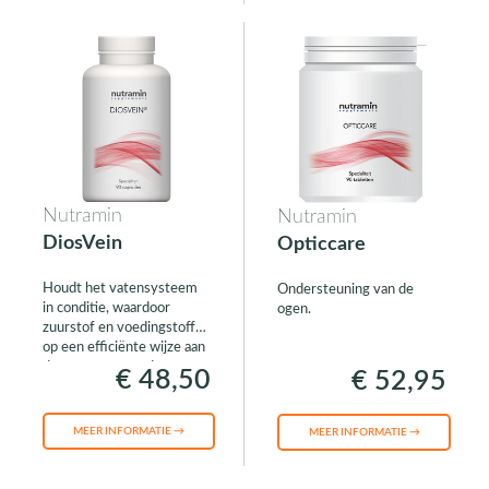
Nutramin
Nutramin
DiosVein
Opticcare
Houdt het vatensysteem
Ondersteuning van de
in conditie, waardoor
ogen.
zuurstof en voedingstoffen
op een efficiënte wijze aan
de organene worden
€ 48,50
€ 52,95
geleverd.
MEER INFORMATIE →
MEER INFORMATIE →