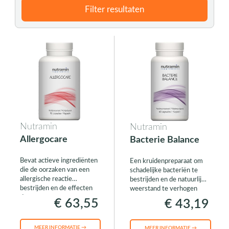
Filter resultaten
Nutramin
Nutramin
Allergocare
Bacterie Balance
Bevat actieve ingrediënten
Een kruidenpreparaat om
die de oorzaken van een
schadelijke bacteriën te
allergische reactie
bestrijden en de natuurlijke
bestrijden en de effecten
weerstand te verhogen
daarvan wegnemen.
€ 63,55
€ 43,19
MEER INFORMATIE →
MEER INFORMATIE →