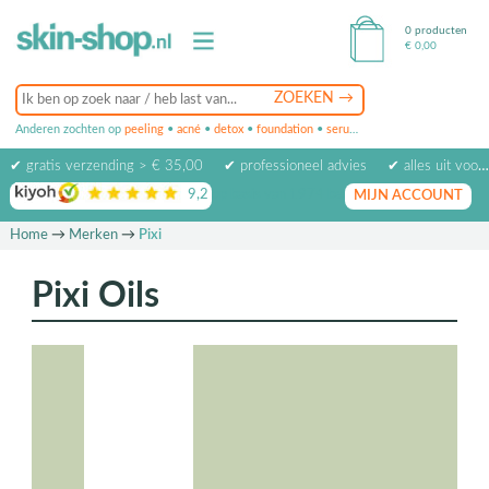
0 producten
€
0,00
Anderen zochten op
peeling
•
acné
•
detox
•
foundation
•
serum
•
oogcrème
•
masker
✔ gratis verzending > € 35,00
✔ professioneel advies
✔ alles uit voorraad leverbaar
9,2
op basis van
1974
beoordelingen
MIJN ACCOUNT
Home
→
Merken
→
Pixi
Pixi Oils