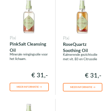
Pixi
Pixi
PinkSalt Cleansing
RoseQuartz
Oil
Soothing Oil
Minerale reingingsolie voor
Kalmerende gezichtsolie
het lichaam.
met vit. B3 en Citrusolie
€ 31,-
€ 31,-
MEER INFORMATIE →
MEER INFORMATIE →