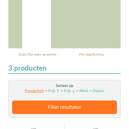
Gratis Pixi make-up palette
Pixi stapelkorting
3
producten
Sorteer op
Populariteit
—
Prijs ↑
—
Prijs ↓
—
Merk
—
Datum
Filter resultaten