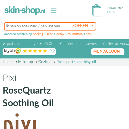
0 producten
€
0,00
Anderen zochten op
peeling
•
acné
•
detox
•
foundation
•
serum
•
oogcrème
•
masker
✔ gratis verzending > € 35,00
✔ professioneel advies
✔ alles uit voorraad leverbaar
9,2
op basis van
1974
beoordelingen
MIJN ACCOUNT
Home
→
Make-up
→
Gezicht
→
Rosequartz-soothing-oil
Pixi
RoseQuartz
Soothing Oil