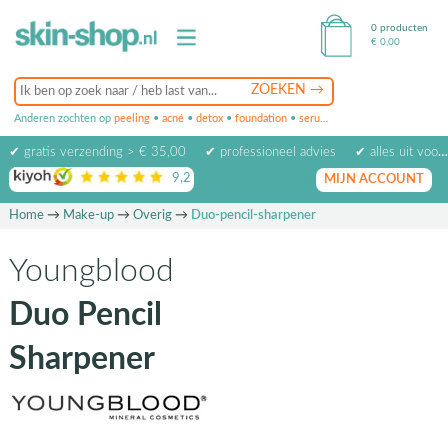
0 producten
€
0,00
Anderen zochten op
peeling
•
acné
•
detox
•
foundation
•
serum
•
oogcrème
•
masker
✔ gratis verzending > € 35,00
✔ professioneel advies
✔ alles uit voorraad leverbaar
9,2
op basis van
1974
beoordelingen
MIJN ACCOUNT
Home
→
Make-up
→
Overig
→
Duo-pencil-sharpener
Youngblood
Duo Pencil
Sharpener