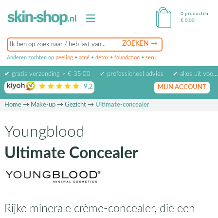
0 producten
€
0,00
Anderen zochten op
peeling
•
acné
•
detox
•
foundation
•
serum
•
oogcrème
•
masker
✔ gratis verzending > € 35,00
✔ professioneel advies
✔ alles uit voorraad leverbaar
9,2
op basis van
1974
beoordelingen
MIJN ACCOUNT
Home
→
Make-up
→
Gezicht
→
Ultimate-concealer
Youngblood
Ultimate Concealer
Rijke minerale crème-concealer, die een