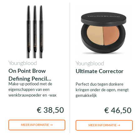
Youngblood
Youngblood
On Point Brow
Ultimate Corrector
Defining Pencil
Make-up potlood met de
Perfect duo tegen donkere
(Sculpting Pencil)
eigenschappen van een
kringen onder de ogen, mengt
wenkbrauwpoeder en -wax
gemakkelijk
€ 38,50
€ 46,50
MEER INFORMATIE →
MEER INFORMATIE →