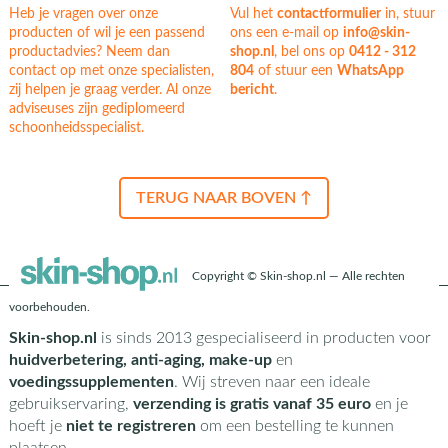
Heb je vragen over onze
Vul het
contactformulier
in, stuur
producten of wil je een passend
ons een e-mail op
info@skin-
productadvies? Neem dan
shop.nl
, bel ons op
0412 - 312
contact op met onze specialisten,
804
of stuur een
WhatsApp
zij helpen je graag verder. Al onze
bericht
.
adviseuses zijn gediplomeerd
schoonheidsspecialist.
TERUG NAAR BOVEN ↑
Copyright © Skin-shop.nl — Alle rechten
voorbehouden.
Skin-shop.nl
is sinds 2013 gespecialiseerd in producten voor
huidverbetering, anti-aging, make-up
en
voedingssupplementen
. Wij streven naar een ideale
gebruikservaring,
verzending is gratis vanaf 35 euro
en je
hoeft je
niet te registreren
om een bestelling te kunnen
plaatsen.