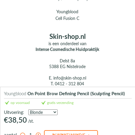
Youngblood
Cell Fusion C
Skin-shop.nl
is een onderdeel van
Intense Cosmedische Huidpraktijk
Delst 8a
5388 EG Nistelrode
E.
info@skin-shop.nl
T.
0412 - 312 804
M.
06 104 33 489 (WhatsApp)
Youngblood
On Point Brow Defining Pencil (Sculpting Pencil)
Over ons
op voorraad
gratis verzending
Contact
Uitvoering:
€38,50
/st.