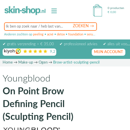
0 producten
€
0,00
Anderen zochten op
peeling
•
acné
•
detox
•
foundation
•
serum
•
oogcrème
•
masker
✔ gratis verzending > € 35,00
✔ professioneel advies
✔ alles uit voorraad leverbaar
9,2
op basis van
1974
beoordelingen
MIJN ACCOUNT
Home
→
Make-up
→
Ogen
→
Brow-artist-sculpting-pencil
Youngblood
On Point Brow
Defining Pencil
(Sculpting Pencil)