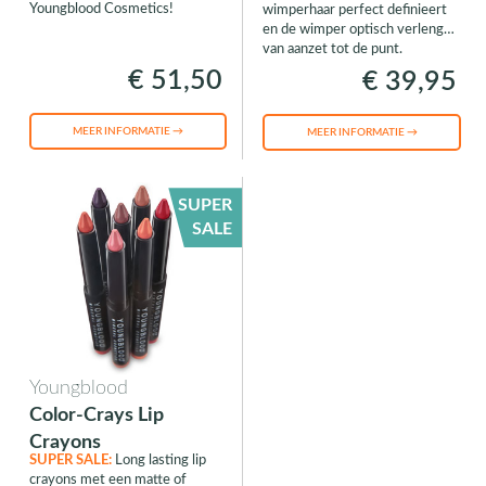
Youngblood Cosmetics!
wimperhaar perfect definieert
en de wimper optisch verlengt
van aanzet tot de punt.
€ 51,50
€ 39,95
MEER INFORMATIE →
MEER INFORMATIE →
SUPER
SALE
Youngblood
Color-Crays Lip
Crayons
SUPER SALE:
Long lasting lip
crayons met een matte of