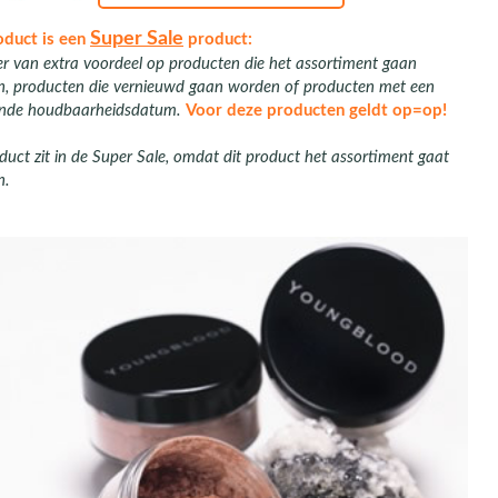
Super Sale
oduct is een
product:
er van extra voordeel op producten die het assortiment gaan
en, producten die vernieuwd gaan worden of producten met een
nde houdbaarheidsdatum.
Voor deze producten geldt op=op!
duct zit in de Super Sale, omdat dit product het assortiment gaat
n.