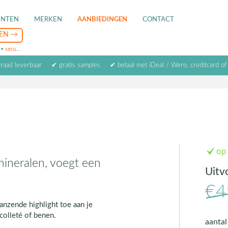
ENTEN
MERKEN
AANBIEDINGEN
CONTACT
•
serum
•
oogcrème
•
masker
rraad leverbaar
✔ gratis samples
✔ betaal met iDeal / Wero, creditcard of
op
mineralen, voegt een
Uitv
€4
anzende highlight toe aan je
colleté of benen.
aanta