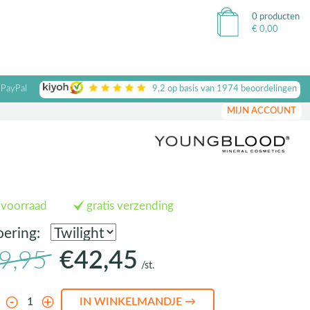
0 producten
€
0,00
 PayPal
9,2
op basis van
1974
beoordelingen
MIJN ACCOUNT
 voorraad
gratis verzending
oering:
9,95
€42,45
/st.
l