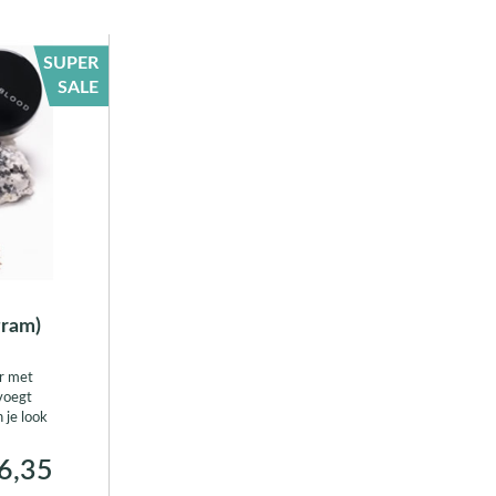
SUPER
SALE
gram)
r met
 voegt
 je look
6,35