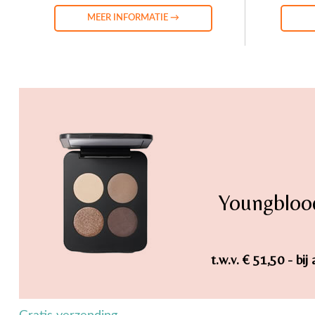
MEER INFORMATIE →
Youngbloo
t.w.v. € 51,50 - b