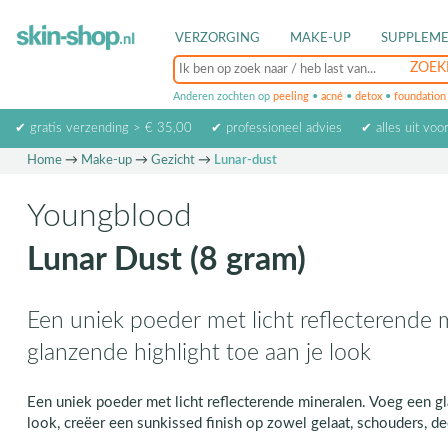
VERZORGING
MAKE-UP
SUPPLEM
Anderen zochten op
peeling
•
acné
•
detox
•
foundation
✔ gratis verzending > € 35,00
✔ professioneel advies
✔ alles uit voo
Home
→
Make-up
→
Gezicht
→
Lunar-dust
Youngblood
Lunar Dust (8 gram)
Een uniek poeder met licht reflecterende 
glanzende highlight toe aan je look
Een uniek poeder met licht reflecterende mineralen. Voeg een gl
look, creëer een sunkissed finish op zowel gelaat, schouders, de