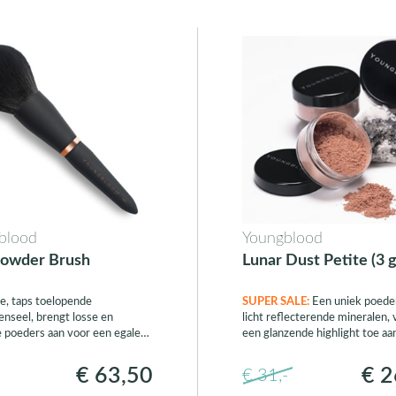
blood
Youngblood
owder Brush
Lunar Dust Petite (3 
e, taps toelopende
SUPER SALE:
Een uniek poede
nseel, brengt losse en
licht reflecterende mineralen,
 poeders aan voor een egale
een glanzende highlight toe aan
€ 63,50
€ 2
€ 31,-