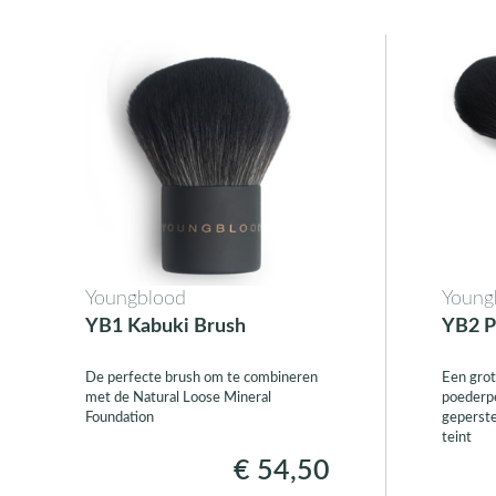
Youngblood
Young
YB1 Kabuki Brush
YB2 P
De perfecte brush om te combineren
Een grot
met de Natural Loose Mineral
poederpe
Foundation
geperste
teint
€ 54,50