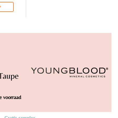
→
 Taupe
de voorraad