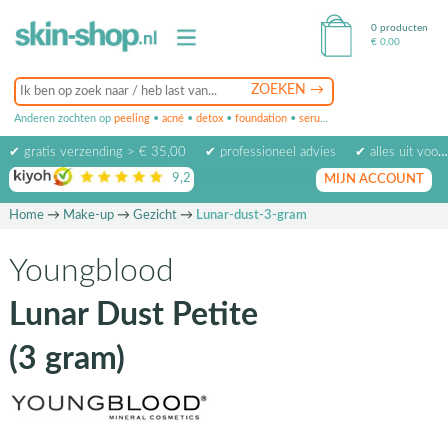
0 producten
€
0,00
Anderen zochten op
peeling
•
acné
•
detox
•
foundation
•
serum
•
oogcrème
•
masker
✔ gratis verzending > € 35,00
✔ professioneel advies
✔ alles uit voorraad leverbaar
9,2
op basis van
1974
beoordelingen
MIJN ACCOUNT
Home
→
Make-up
→
Gezicht
→
Lunar-dust-3-gram
Youngblood
Lunar Dust Petite
(3 gram)