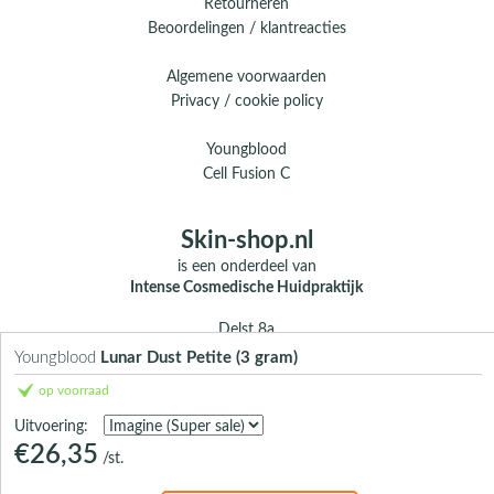
Retourneren
Beoordelingen / klantreacties
Algemene voorwaarden
Privacy / cookie policy
Youngblood
Cell Fusion C
Skin-shop.nl
is een onderdeel van
Intense Cosmedische Huidpraktijk
Delst 8a
5388 EG Nistelrode
Youngblood
Lunar Dust Petite (3 gram)
op voorraad
E.
info@skin-shop.nl
T.
0412 - 312 804
Uitvoering:
M.
06 104 33 489 (WhatsApp)
€26,35
/st.
Over ons