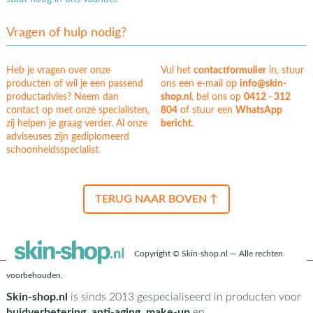
Vragen of hulp nodig?
Heb je vragen over onze
Vul het
contactformulier
in, stuur
producten of wil je een passend
ons een e-mail op
info@skin-
productadvies? Neem dan
shop.nl
, bel ons op
0412 - 312
contact op met onze specialisten,
804
of stuur een
WhatsApp
zij helpen je graag verder. Al onze
bericht
.
adviseuses zijn gediplomeerd
schoonheidsspecialist.
TERUG NAAR BOVEN ↑
Copyright © Skin-shop.nl — Alle rechten
voorbehouden.
Skin-shop.nl
is sinds 2013 gespecialiseerd in producten voor
huidverbetering, anti-aging, make-up
en