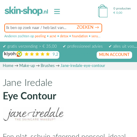
0 producten
€
0,00
Anderen zochten op
peeling
•
acné
•
detox
•
foundation
•
serum
•
oogcrème
•
masker
✔ gratis verzending > € 35,00
✔ professioneel advies
✔ alles uit voorraad leverbaar
9,2
op basis van
1974
beoordelingen
MIJN ACCOUNT
Home
→
Make-up
→
Brushes
→
Jane-iredale-eye-contour
Jane Iredale
Eye Contour
Een plat, schuin afgerond penseel, ideaal