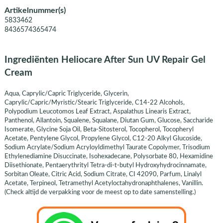
Artikelnummer(s)
5833462
8436574365474
Ingrediënten Heliocare After Sun UV Repair Gel
Cream
Aqua, Caprylic/Capric Triglyceride, Glycerin,
Caprylic/Capric/Myristic/Stearic Triglyceride, C14-22 Alcohols,
Polypodium Leucotomos Leaf Extract, Aspalathus Linearis Extract,
Panthenol, Allantoin, Squalene, Squalane, Diutan Gum, Glucose, Saccharide
Isomerate, Glycine Soja Oil, Beta-Sitosterol, Tocopherol, Tocopheryl
Acetate, Pentylene Glycol, Propylene Glycol, C12-20 Alkyl Glucoside,
Sodium Acrylate/Sodium Acryloyldimethyl Taurate Copolymer, Trisodium
Ethylenediamine Disuccinate, Isohexadecane, Polysorbate 80, Hexamidine
Diisethionate, Pentaerythrityl Tetra-di-t-butyl Hydroxyhydrocinnamate,
Sorbitan Oleate, Citric Acid, Sodium Citrate, CI 42090, Parfum, Linalyl
Acetate, Terpineol, Tetramethyl Acetyloctahydronaphthalenes, Vanillin.
(Check altijd de verpakking voor de meest op to date samenstelling.)