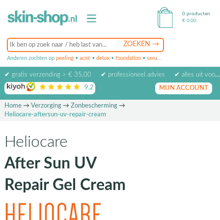
0 producten
€
0,00
Anderen zochten op
peeling
•
acné
•
detox
•
foundation
•
serum
•
oogcrème
•
masker
✔ gratis verzending > € 35,00
✔ professioneel advies
✔ alles uit voorraad leverbaar
9,2
op basis van
1974
beoordelingen
MIJN ACCOUNT
Home
→
Verzorging
→
Zonbescherming
→
Heliocare-aftersun-uv-repair-cream
Heliocare
After Sun UV
Repair Gel Cream