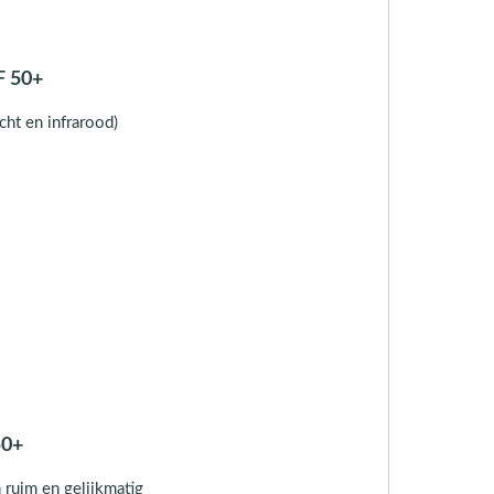
F 50+
ht en infrarood)
50+
 ruim en gelijkmatig