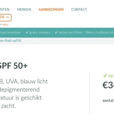
ENTEN
MERKEN
AANBIEDINGEN
CONTACT
•
serum
•
oogcrème
•
masker
rraad leverbaar
✔ gratis samples
✔ betaal met iDeal / Wero, creditcard of
on-fluid-spf50
 SPF 50+
op
B, UVA, blauw licht
€3
n depigmenterend
xtuur is geschikt
aanta
 zacht.