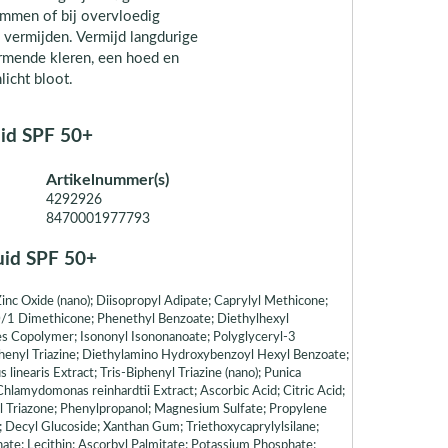
mmen of bij overvloedig
 vermijden. Vermijd langdurige
ermende kleren, een hoed en
licht bloot.
uid SPF 50+
Artikelnummer(s)
4292926
8470001977793
uid SPF 50+
Zinc Oxide (nano); Diisopropyl Adipate; Caprylyl Methicone;
0/1 Dimethicone; Phenethyl Benzoate; Diethylhexyl
s Copolymer; Isononyl Isononanoate; Polyglyceryl-3
enyl Triazine; Diethylamino Hydroxybenzoyl Hexyl Benzoate;
inearis Extract; Tris-Biphenyl Triazine (nano); Punica
hlamydomonas reinhardtii Extract; Ascorbic Acid; Citric Acid;
l Triazone; Phenylpropanol; Magnesium Sulfate; Propylene
l; Decyl Glucoside; Xanthan Gum; Triethoxycaprylylsilane;
hate; Lecithin; Ascorbyl Palmitate; Potassium Phosphate;