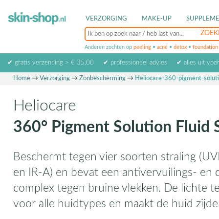
VERZORGING
MAKE-UP
SUPPLEM
Anderen zochten op
peeling
•
acné
•
detox
•
foundation
✔ gratis verzending > € 35,00
✔ professioneel advies
✔ alles uit voo
Home
→
Verzorging
→
Zonbescherming
→
Heliocare-360-pigment-soluti
Heliocare
360° Pigment Solution Fluid
Beschermt tegen vier soorten straling (UV
en IR-A) en bevat een antivervuilings- e
complex tegen bruine vlekken. De lichte te
voor alle huidtypes en maakt de huid zijde