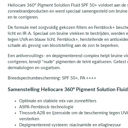
Heliocare 360° Pigment Solution Fluid SPF 50+ voldoet aan de
zonnebrandproducten en werd speciaal samengesteld om bruine
en te corrigeren.
De formule met zorgvuldig gekozen filters en Fernblock+ besc
licht en IR-A. Speciaal om bruine vlekken te bestrijden, werden e
tegen UVA en blauw licht. Fernblock+, herstellende en antioxid
schade als gevolg van blootstelling aan de zon te beperken.
Een antivervuilings- en depigmenterend complex helpt bruine 
corrigeren, terwijl "nude" pigmenten de teint egaliseren. Getest
dermatologen en oogartsen.
Breedspectrumbescherming: SPF 50+, PA ++++
Samenstelling Heliocare 360° Pigment Solution Flui
Optimale en stabiele mix van zonnefilters
ASPA-Fernblock-technologie
Tinosorb A2B en ijzeroxide om de bescherming tegen UVA e
versterken
Depigmenterend systeem: niacinamide en ellaginezuur