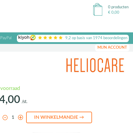
0 producten
€
0,00
 PayPal
9,2
op basis van
1974
beoordelingen
MIJN ACCOUNT
 voorraad
4,00
/st.
l