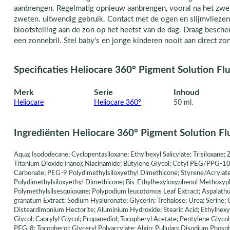
aanbrengen. Regelmatig opnieuw aanbrengen, vooral na het zwe
zweten. uitwendig gebruik. Contact met de ogen en slijmvliezen
blootstelling aan de zon op het heetst van de dag. Draag besch
een zonnebril. Stel baby's en jonge kinderen nooit aan direct zon
Specificaties Heliocare 360° Pigment Solution Fl
Merk
Serie
Inhoud
Heliocare
Heliocare 360°
50 ml.
Ingrediënten Heliocare 360° Pigment Solution Fl
Aqua; Isododecane; Cyclopentasiloxane; Ethylhexyl Salicylate; Trisiloxane; 
Titanium Dioxide (nano); Niacinamide; Butylene Glycol; Cetyl PEG/PPG-1
Carbonate; PEG-9 Polydimethylsiloxyethyl Dimethicone; Styrene/Acrylate
Polydimethylsiloxyethyl Dimethicone; Bis-Ethylhexyloxyphenol Methoxyph
Polymethylsilsesquioxane; Polypodium leucotomos Leaf Extract; Aspalathus l
granatum Extract; Sodium Hyaluronate; Glycerin; Trehalose; Urea; Serine; C
Disteardimonium Hectorite; Aluminium Hydroxide; Stearic Acid; Ethylhexy
Glycol; Caprylyl Glycol; Propanediol; Tocopheryl Acetate; Pentylene Glyco
PEG-8; Tocopherol; Glyceryl Polyacrylate; Algin; Pullulan; Disodium Phosp