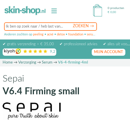
0 producten
€
0,00
Anderen zochten op
peeling
•
acné
•
detox
•
foundation
•
serum
•
oogcrème
•
masker
✔ gratis verzending > € 35,00
✔ professioneel advies
✔ alles uit voorraad leverbaar
9,2
op basis van
1974
beoordelingen
MIJN ACCOUNT
Home
→
Verzorging
→
Serum
→
V6-4-firming-4ml
Sepai
V6.4 Firming small