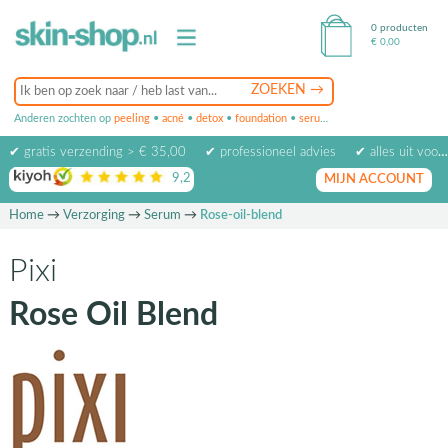
0 producten
€
0,00
Anderen zochten op
peeling
•
acné
•
detox
•
foundation
•
serum
•
oogcrème
•
masker
✔ gratis verzending > € 35,00
✔ professioneel advies
✔ alles uit voorraad leverbaar
9,2
op basis van
1974
beoordelingen
MIJN ACCOUNT
Home
→
Verzorging
→
Serum
→
Rose-oil-blend
Pixi
Rose Oil Blend