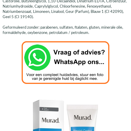
Castorolie, Butyleenglycol, 1,10-Decaandiol, Dinatrium EDTA, Citroenzuur,
Natriumhydroxide, Caprylylglycol, Chloorfenesine, Fenoxyethanol,
Natriumbenzoaat, Limoneen, Linalool, Geur (Parfum), Blauw 1 (CI 42090),
Geel 5 (CI 19140).
Geformuleerd zonder: parabenen, sulfaten, ftalaten, gluten, minerale olie,
formaldehyde, oxybenzone, petrolatum / petroleum.