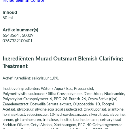
Murad Blemish Control
Inhoud
50 ml.
Artikelnummer(s)
6543564 , 50009
0767332100401
Ingrediënten Murad Outsmart Blemish Clarifying
Treatment
Actief ingrediënt: salicylzuur 1,0%.
Inactieve ingrediënten: Water / Aqua / Eau, Propaandiol,
Polymethylsilsesquioxane / Silica Crosspolymeer, Dimethicon, Niacinamide,
Polyacrylaat Crosspolymeer-6, PPG-26-Buteth-26, Oryza Sativa (rijst)
Zemelenextract, Boswellia Serrata-extract, Oligopeptide-10, Tocopyl
Acetaat, glycolzuur, glycine soja (soja) zaadextract, zinkgluconaat, allantoïne,
honingextract, sebacinezuur, 10-hydroxydecaanzuur, zilvercitraat, glycerine,
ureum, gist aminozuren, trehalose, inositol, taurine, betaïne, cetearylolaat
Sorbitan Olivate, Cetyl Alcohol, Xanthaangom, PEG-40 Gehydrogeneerde