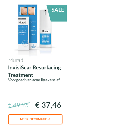
SALE
Murad
InvisiScar Resurfacing
Treatment
Voorgoed van acne littekens af
€ 37,46
€ 49,95
MEER INFORMATIE →