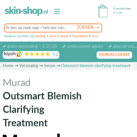
0 producten
€
0,00
Anderen zochten op
peeling
•
acné
•
detox
•
foundation
•
serum
•
oogcrème
•
masker
✔ gratis verzending > € 35,00
✔ professioneel advies
✔ alles uit voorraad leverbaar
9,2
op basis van
1974
beoordelingen
MIJN ACCOUNT
Home
→
Verzorging
→
Serum
→
Outsmart-blemish-clarifying-treatment
Murad
Outsmart Blemish
Clarifying
Treatment