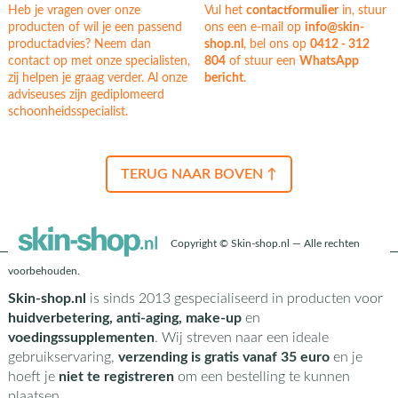
Heb je vragen over onze
Vul het
contactformulier
in, stuur
producten of wil je een passend
ons een e-mail op
info@skin-
productadvies? Neem dan
shop.nl
, bel ons op
0412 - 312
contact op met onze specialisten,
804
of stuur een
WhatsApp
zij helpen je graag verder. Al onze
bericht
.
adviseuses zijn gediplomeerd
schoonheidsspecialist.
TERUG NAAR BOVEN ↑
Copyright © Skin-shop.nl — Alle rechten
voorbehouden.
Skin-shop.nl
is sinds 2013 gespecialiseerd in producten voor
huidverbetering, anti-aging, make-up
en
voedingssupplementen
. Wij streven naar een ideale
gebruikservaring,
verzending is gratis vanaf 35 euro
en je
hoeft je
niet te registreren
om een bestelling te kunnen
plaatsen.