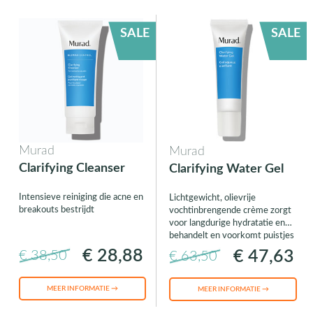
SALE
SALE
Murad
Murad
Clarifying Cleanser
Clarifying Water Gel
Intensieve reiniging die acne en
Lichtgewicht, olievrije
breakouts bestrijdt
vochtinbrengende crème zorgt
voor langdurige hydratatie en
behandelt en voorkomt puistjes
€ 28,88
€ 47,63
€ 38,50
€ 63,50
MEER INFORMATIE →
MEER INFORMATIE →