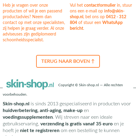
Heb je vragen over onze
Vul het
contactformulier
in, stuur
producten of wil je een passend
ons een e-mail op
info@skin-
productadvies? Neem dan
shop.nl
, bel ons op
0412 - 312
contact op met onze specialisten,
804
of stuur een
WhatsApp
zij helpen je graag verder. Al onze
bericht
.
adviseuses zijn gediplomeerd
schoonheidsspecialist.
TERUG NAAR BOVEN ↑
Copyright © Skin-shop.nl — Alle rechten
voorbehouden.
Skin-shop.nl
is sinds 2013 gespecialiseerd in producten voor
huidverbetering, anti-aging, make-up
en
voedingssupplementen
. Wij streven naar een ideale
gebruikservaring,
verzending is gratis vanaf 35 euro
en je
hoeft je
niet te registreren
om een bestelling te kunnen