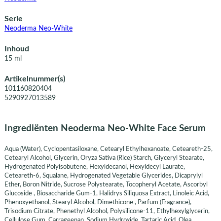
Serie
Neoderma Neo-White
Inhoud
15 ml
Artikelnummer(s)
101160820404
5290927013589
Ingrediënten Neoderma Neo-White Face Serum
Aqua (Water), Cyclopentasiloxane, Cetearyl Ethylhexanoate, Ceteareth-25,
Cetearyl Alcohol, Glycerin, Oryza Sativa (Rice) Starch, Glyceryl Stearate,
Hydrogenated Polyisobutene, Hexyldecanol, Hexyldecyl Laurate,
Ceteareth-6, Squalane, Hydrogenated Vegetable Glycerides, Dicaprylyl
Ether, Boron Nitride, Sucrose Polystearate, Tocopheryl Acetate, Ascorbyl
Glucoside , Biosaccharide Gum-1, Halidrys Siliquosa Extract, Linoleic Acid,
Phenoxyethanol, Stearyl Alcohol, Dimethicone , Parfum (Fragrance),
Trisodium Citrate, Phenethyl Alcohol, Polysilicone-11, Ethylhexylglycerin,
Cellulose Gum, Carrageenan, Sodium Hydroxide, Tartaric Acid, Olea