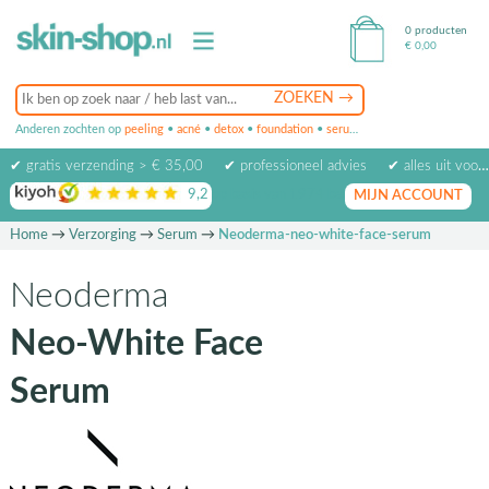
0 producten
€
0,00
Anderen zochten op
peeling
•
acné
•
detox
•
foundation
•
serum
•
oogcrème
•
masker
✔ gratis verzending > € 35,00
✔ professioneel advies
✔ alles uit voorraad leverbaar
9,2
op basis van
1974
beoordelingen
MIJN ACCOUNT
Home
→
Verzorging
→
Serum
→
Neoderma-neo-white-face-serum
Neoderma
Neo-White Face
Serum