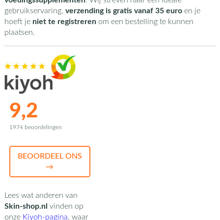
voedingssupplementen
. Wij streven naar een ideale
gebruikservaring,
verzending is gratis vanaf 35 euro
en je
hoeft je
niet te registreren
om een bestelling te kunnen
plaatsen.
9,2
1974 beoordelingen
BEOORDEEL ONS
→
Lees wat anderen van
Skin-shop.nl
vinden op
onze
Kiyoh-pagina
,
waar