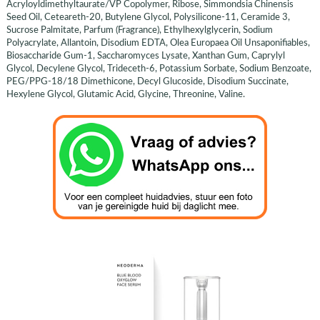
Acryloyldimethyltaurate/VP Copolymer, Ribose, Simmondsia Chinensis
Seed Oil, Ceteareth-20, Butylene Glycol, Polysilicone-11, Ceramide 3,
Sucrose Palmitate, Parfum (Fragrance), Ethylhexylglycerin, Sodium
Polyacrylate, Allantoin, Disodium EDTA, Olea Europaea Oil Unsaponifiables,
Biosaccharide Gum-1, Saccharomyces Lysate, Xanthan Gum, Caprylyl
Glycol, Decylene Glycol, Trideceth-6, Potassium Sorbate, Sodium Benzoate,
PEG/PPG-18/18 Dimethicone, Decyl Glucoside, Disodium Succinate,
Hexylene Glycol, Glutamic Acid, Glycine, Threonine, Valine.