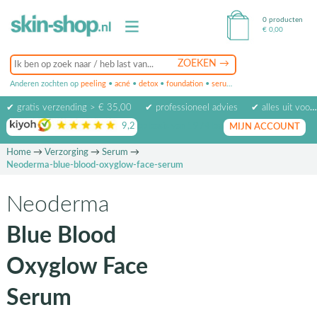
0 producten
€
0,00
Anderen zochten op
peeling
•
acné
•
detox
•
foundation
•
serum
•
oogcrème
•
masker
✔ gratis verzending > € 35,00
✔ professioneel advies
✔ alles uit voorraad leverbaar
9,2
op basis van
1974
beoordelingen
MIJN ACCOUNT
Home
→
Verzorging
→
Serum
→
Neoderma-blue-blood-oxyglow-face-serum
Neoderma
Blue Blood
Oxyglow Face
Serum