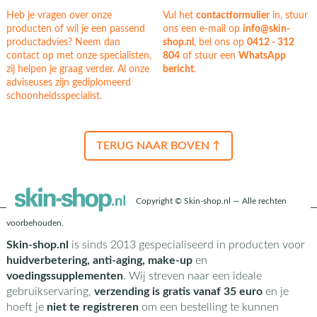
Heb je vragen over onze
Vul het
contactformulier
in, stuur
producten of wil je een passend
ons een e-mail op
info@skin-
productadvies? Neem dan
shop.nl
, bel ons op
0412 - 312
contact op met onze specialisten,
804
of stuur een
WhatsApp
zij helpen je graag verder. Al onze
bericht
.
adviseuses zijn gediplomeerd
schoonheidsspecialist.
TERUG NAAR BOVEN ↑
Copyright © Skin-shop.nl — Alle rechten
voorbehouden.
Skin-shop.nl
is sinds 2013 gespecialiseerd in producten voor
huidverbetering, anti-aging, make-up
en
voedingssupplementen
. Wij streven naar een ideale
gebruikservaring,
verzending is gratis vanaf 35 euro
en je
hoeft je
niet te registreren
om een bestelling te kunnen