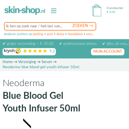
0 producten
€
0,00
Anderen zochten op
peeling
•
acné
•
detox
•
foundation
•
serum
•
oogcrème
•
masker
✔ gratis verzending > € 35,00
✔ professioneel advies
✔ alles uit voorraad leverbaar
9,2
op basis van
1974
beoordelingen
MIJN ACCOUNT
Home
→
Verzorging
→
Serum
→
Neoderma-blue-blood-gel-youth-infuser-50ml
Neoderma
Blue Blood Gel
Youth Infuser 50ml