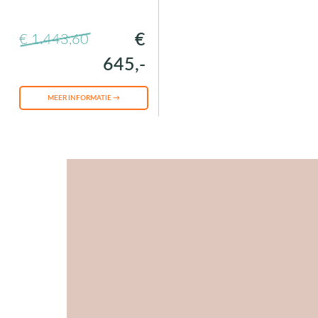
€
€ 1.443,60
645,-
MEER INFORMATIE →