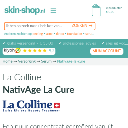
0 producten
€
0,00
Anderen zochten op
peeling
•
acné
•
detox
•
foundation
•
serum
•
oogcrème
•
masker
✔ gratis verzending > € 35,00
✔ professioneel advies
✔ alles uit voorraad leverbaar
9,2
op basis van
1974
beoordelingen
MIJN ACCOUNT
Home
→
Verzorging
→
Serum
→
Nativage-la-cure
La Colline
NativAge La Cure
Een puur concentraat gecreëerd vanuit