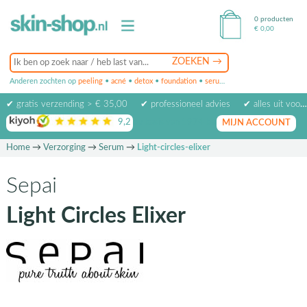
0 producten
€
0,00
Anderen zochten op
peeling
•
acné
•
detox
•
foundation
•
serum
•
oogcrème
•
masker
✔ gratis verzending > € 35,00
✔ professioneel advies
✔ alles uit voorraad leverbaar
9,2
op basis van
1974
beoordelingen
MIJN ACCOUNT
Home
→
Verzorging
→
Serum
→
Light-circles-elixer
Sepai
Light Circles Elixer