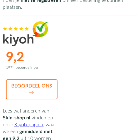
hoeft je
niet te registreren
om een bestelling te kunnen
plaatsen.
9,2
1974 beoordelingen
BEOORDEEL ONS
→
Lees wat anderen van
Skin-shop.nl
vinden op
onze
Kiyoh-pagina
,
waar
we een
gemiddeld met
een
9,2
uit
10
worden