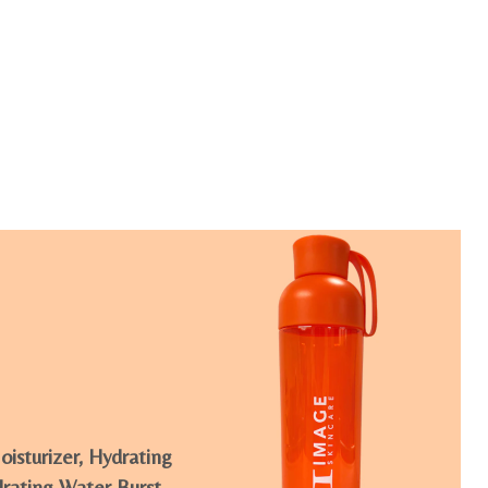
isturizer, Hydrating
rating Water Burst,