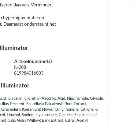
liseren daarvan. Vermindert
an hyperpigmentatie en
). Daarnaast ondersteunt het
Illuminator
Artikelnummer(s)
IL-208
819984016033
 Illuminator
d, Glycerin, 3-o-ethyl Ascorbic Acid, Niacinamide, Glycolic
llus Ferment, Scutellaria Baicalensis Root Extract,
m Graveolens (Geranium) Flower Oil, Limonene, Citronellol,
ol, Linalool, Sodium Hyaluronate, Camellia Sinensis Leaf
ct, Salix Nigra (Willow) Bark Extract, Citral, Acetyl