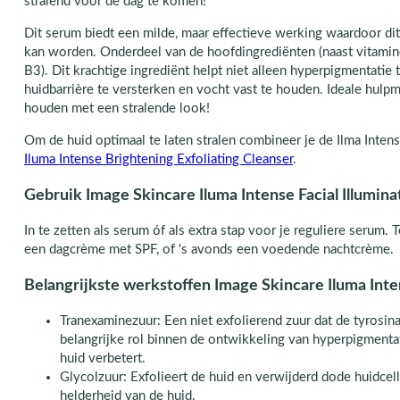
stralend voor de dag te komen!
Dit serum biedt een milde, maar effectieve werking waardoor dit 
kan worden. Onderdeel van de hoofdingrediënten (naast vitamine
B3). Dit krachtige ingrediënt helpt niet alleen hyperpigmentatie
huidbarrière te versterken en vocht vast te houden. Ideale hul
houden met een stralende look!
Om de huid optimaal te laten stralen combineer je de Ilma Intens
Iluma Intense Brightening Exfoliating Cleanser
.
Gebruik Image Skincare Iluma Intense Facial Illumina
In te zetten als serum óf als extra stap voor je reguliere serum. 
een dagcrème met SPF, of 's avonds een voedende nachtcrème.
Belangrijkste werkstoffen Image Skincare Iluma Inten
Tranexaminezuur: Een niet exfolierend zuur dat de tyrosin
belangrijke rol binnen de ontwikkeling van hyperpigmentat
huid verbetert.
Glycolzuur: Exfolieert de huid en verwijderd dode huidcell
helderheid van de huid.