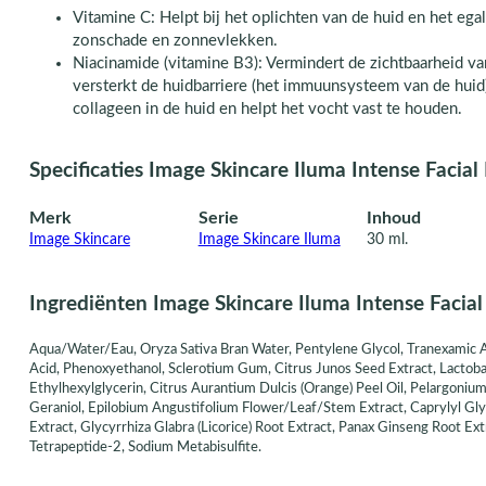
Vitamine C: Helpt bij het oplichten van de huid en het ega
zonschade en zonnevlekken.
Niacinamide (vitamine B3): Vermindert de zichtbaarheid v
versterkt de huidbarriere (het immuunsysteem van de huid
collageen in de huid en helpt het vocht vast te houden.
Specificaties Image Skincare Iluma Intense Facial 
Merk
Serie
Inhoud
Image Skincare
Image Skincare Iluma
30 ml.
Ingrediënten Image Skincare Iluma Intense Facial
Aqua/Water/Eau, Oryza Sativa Bran Water, Pentylene Glycol, Tranexamic Aci
Acid, Phenoxyethanol, Sclerotium Gum, Citrus Junos Seed Extract, Lactobaci
Ethylhexylglycerin, Citrus Aurantium Dulcis (Orange) Peel Oil, Pelargoniu
Geraniol, Epilobium Angustifolium Flower/Leaf/Stem Extract, Caprylyl Glyc
Extract, Glycyrrhiza Glabra (Licorice) Root Extract, Panax Ginseng Root Extra
Tetrapeptide-2, Sodium Metabisulfite.