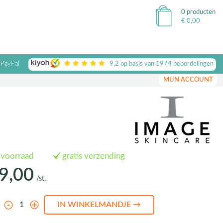
0 producten
€
0,00
 PayPal
9,2
op basis van
1974
beoordelingen
MIJN ACCOUNT
 voorraad
gratis verzending
9,00
/st.
l