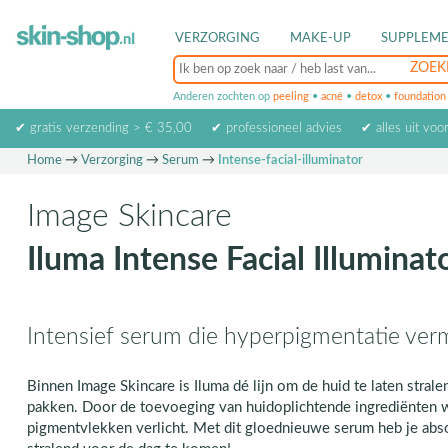
VERZORGING
MAKE-UP
SUPPLEM
Anderen zochten op
peeling
•
acné
•
detox
•
foundation
✔ gratis verzending > € 35,00
✔ professioneel advies
✔ alles uit voo
Home
→
Verzorging
→
Serum
→
Intense-facial-illuminator
Image Skincare
Iluma Intense Facial Illuminat
Intensief serum die hyperpigmentatie ver
Binnen Image Skincare is Iluma dé lijn om de huid te laten stral
pakken. Door de toevoeging van huidoplichtende ingrediënten w
pigmentvlekken verlicht. Met dit gloednieuwe serum heb je abs