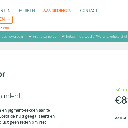
ENTEN
MERKEN
AANBIEDINGEN
CONTACT
•
serum
•
oogcrème
•
masker
rraad leverbaar
✔ gratis samples
✔ betaal met iDeal / Wero, creditcard of
or
op
minderd.
€8
en en pigmentvlekken aan te
ordt de huid geëgaliseerd en
aanta
oluut geen reden om niet