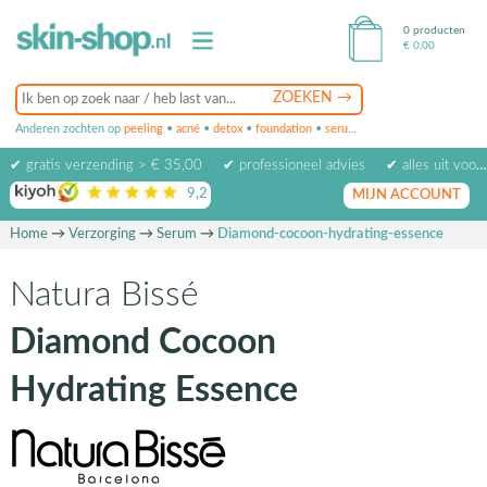
0 producten
€
0,00
Anderen zochten op
peeling
•
acné
•
detox
•
foundation
•
serum
•
oogcrème
•
masker
✔ gratis verzending > € 35,00
✔ professioneel advies
✔ alles uit voorraad leverbaar
9,2
op basis van
1974
beoordelingen
MIJN ACCOUNT
Home
→
Verzorging
→
Serum
→
Diamond-cocoon-hydrating-essence
Natura Bissé
Diamond Cocoon
Hydrating Essence