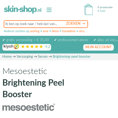
0 producten
€
0,00
Anderen zochten op
peeling
•
acné
•
detox
•
foundation
•
serum
•
oogcrème
•
masker
✔ gratis verzending > € 35,00
✔ professioneel advies
✔ alles uit voorraad leverbaar
9,2
op basis van
1974
beoordelingen
MIJN ACCOUNT
Home
→
Verzorging
→
Serum
→
Brightening-peel-booster
Mesoestetic
Brightening Peel
Booster