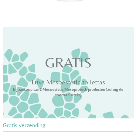
GRATIS
Luxe Mesoestetic toilettas
Bij aankoop van 2 Mesoestetic Mesoprotech producten (zolang de
voorraad strekt)
Gratis verzending