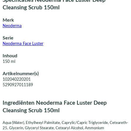
Specificaties Neoderma Face Luster Deep
Cleansing Scrub 150ml
Merk
Neoderma
Serie
Neoderma Face Luster
Inhoud
150 ml
Artikelnummer(s)
102040220201
5290927011189
Ingrediënten Neoderma Face Luster Deep
Cleansing Scrub 150ml
Aqua (Water), Ethylhexyl Palmitate, Caprylic/Capric Triglyceride, Ceteareth-
25, Glycerin, Glyceryl Stearate, Cetearyl Alcohol, Ammonium