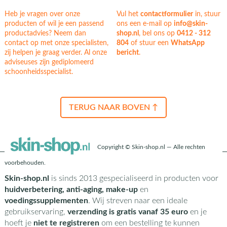
Heb je vragen over onze
Vul het
contactformulier
in, stuur
producten of wil je een passend
ons een e-mail op
info@skin-
productadvies? Neem dan
shop.nl
, bel ons op
0412 - 312
contact op met onze specialisten,
804
of stuur een
WhatsApp
zij helpen je graag verder. Al onze
bericht
.
adviseuses zijn gediplomeerd
schoonheidsspecialist.
TERUG NAAR BOVEN ↑
Copyright © Skin-shop.nl — Alle rechten
voorbehouden.
Skin-shop.nl
is sinds 2013 gespecialiseerd in producten voor
huidverbetering, anti-aging, make-up
en
voedingssupplementen
. Wij streven naar een ideale
gebruikservaring,
verzending is gratis vanaf 35 euro
en je
hoeft je
niet te registreren
om een bestelling te kunnen