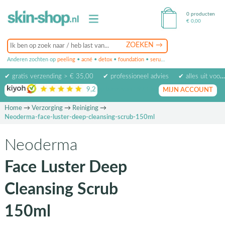
0 producten
€
0,00
Anderen zochten op
peeling
•
acné
•
detox
•
foundation
•
serum
•
oogcrème
•
masker
✔ gratis verzending > € 35,00
✔ professioneel advies
✔ alles uit voorraad leverbaar
9,2
op basis van
1974
beoordelingen
MIJN ACCOUNT
Home
→
Verzorging
→
Reiniging
→
Neoderma-face-luster-deep-cleansing-scrub-150ml
Neoderma
Face Luster Deep
Cleansing Scrub
150ml