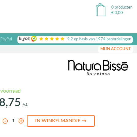
0 producten
€
0,00
 PayPal
9,2
op basis van
1974
beoordelingen
MIJN ACCOUNT
 voorraad
8,75
/st.
l