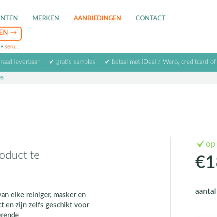
ENTEN
MERKEN
AANBIEDINGEN
CONTACT
•
serum
•
oogcrème
•
masker
rraad leverbaar
✔ gratis samples
✔ betaal met iDeal / Wero, creditcard of
es
op
roduct te
€1
aanta
an elke reiniger, masker en
t en zijn zelfs geschikt voor
erende