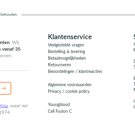
orbehouden.
r
Klantenservice
nten
. Wij
Veelgestelde vragen
s vanaf 35
Bestelling & levering
kunnen
Betaalmogelijkheden
Retourneren
Beoordelingen / klantreacties
Algemene voorwaarden
 →
Privacy / cookie policy
Youngblood
gina
,
waar we
Cell Fusion C
1974