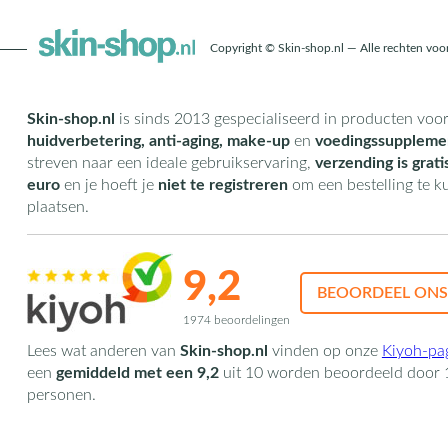
Copyright © Skin-shop.nl — Alle rechten vo
Skin-shop.nl
is sinds 2013 gespecialiseerd in producten voo
huidverbetering, anti-aging, make-up
en
voedingssuppleme
streven naar een ideale gebruikservaring,
verzending is grati
euro
en je hoeft je
niet te registreren
om een bestelling te 
plaatsen.
9,2
BEOORDEEL ONS
1974 beoordelingen
Lees wat anderen van
Skin-shop.nl
vinden op onze
Kiyoh-pa
een
gemiddeld met een
9,2
uit
10
worden beoordeeld door
personen.