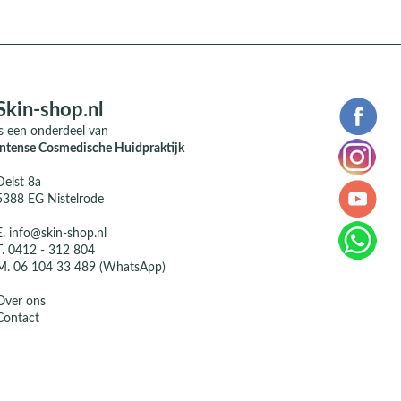
Skin-shop.nl
is een onderdeel van
Intense Cosmedische Huidpraktijk
Delst 8a
5388 EG Nistelrode
E.
info@skin-shop.nl
T.
0412 - 312 804
M.
06 104 33 489 (WhatsApp)
Over ons
Contact