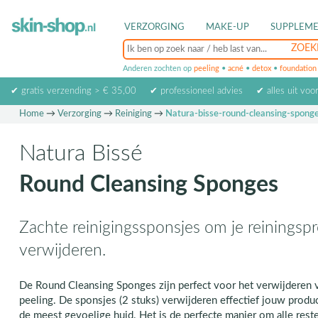
VERZORGING
MAKE-UP
SUPPLEM
Anderen zochten op
peeling
•
acné
•
detox
•
foundation
✔ gratis verzending > € 35,00
✔ professioneel advies
✔ alles uit voo
Home
→
Verzorging
→
Reiniging
→
Natura-bisse-round-cleansing-spong
Natura Bissé
Round Cleansing Sponges
Zachte reinigingssponsjes om je reiningsp
verwijderen.
De Round Cleansing Sponges zijn perfect voor het verwijderen v
peeling. De sponsjes (2 stuks) verwijderen effectief jouw produc
de meest gevoelige huid. Het is de perfecte manier om alle rest