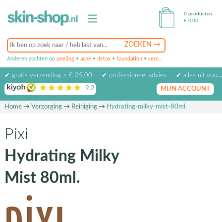
0 producten
€
0,00
Anderen zochten op
peeling
•
acné
•
detox
•
foundation
•
serum
•
oogcrème
•
masker
✔ gratis verzending > € 35,00
✔ professioneel advies
✔ alles uit voorraad leverbaar
9,2
op basis van
1974
beoordelingen
MIJN ACCOUNT
Home
→
Verzorging
→
Reiniging
→
Hydrating-milky-mist-80ml
Pixi
Hydrating Milky
Mist 80ml.