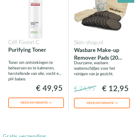
Céll Fùsion C
Skin-shop.nl
Purifying Toner
Wasbare Make-up
Remover Pads (20
Toner om ontstekingen te
Duurzame, wasbare
stuks)
beheersen en te kalmeren,
wattenschijfjes voor het
herstellende van olie, vocht en
reinigen van je gezicht.
pH-balans
€ 49,95
€ 12,95
€ 24,95
MEER INFORMATIE →
MEER INFORMATIE →
Gratis verzending