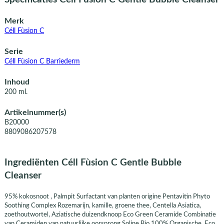
Merk
Céll Fùsion C
Serie
Céll Fùsion C Barriederm
Inhoud
200 ml.
Artikelnummer(s)
B20000
8809086207578
Ingrediënten Céll Fùsion C Gentle Bubble
Cleanser
95% kokosnoot , Palmpit Surfactant van planten origine Pentavitin Phyto
Soothing Complex Rozemarijn, kamille, groene thee, Centella Asiatica,
zoethoutwortel, Aziatische duizendknoop Eco Green Ceramide Combinatie
van Ceramiden van natuurlijke oorsprong Soline Bio 100% Organische, Eco