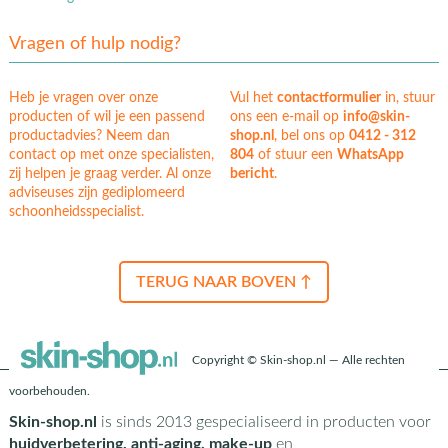
Vragen of hulp nodig?
Heb je vragen over onze
Vul het
contactformulier
in, stuur
producten of wil je een passend
ons een e-mail op
info@skin-
productadvies? Neem dan
shop.nl
, bel ons op
0412 - 312
contact op met onze specialisten,
804
of stuur een
WhatsApp
zij helpen je graag verder. Al onze
bericht
.
adviseuses zijn gediplomeerd
schoonheidsspecialist.
TERUG NAAR BOVEN ↑
Copyright © Skin-shop.nl — Alle rechten
voorbehouden.
Skin-shop.nl
is sinds 2013 gespecialiseerd in producten voor
huidverbetering, anti-aging, make-up
en