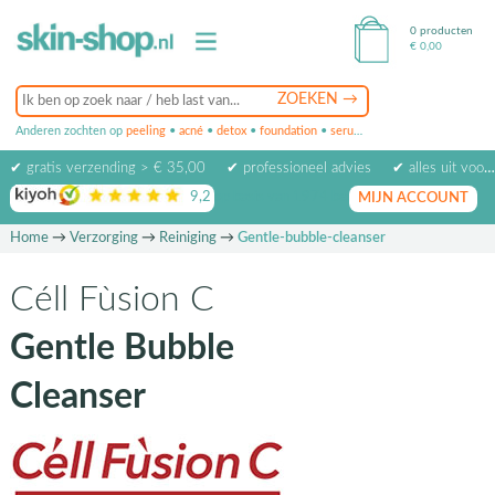
0 producten
€
0,00
Anderen zochten op
peeling
•
acné
•
detox
•
foundation
•
serum
•
oogcrème
•
masker
✔ gratis verzending > € 35,00
✔ professioneel advies
✔ alles uit voorraad leverbaar
9,2
op basis van
1974
beoordelingen
MIJN ACCOUNT
Home
→
Verzorging
→
Reiniging
→
Gentle-bubble-cleanser
Céll Fùsion C
Gentle Bubble
Cleanser