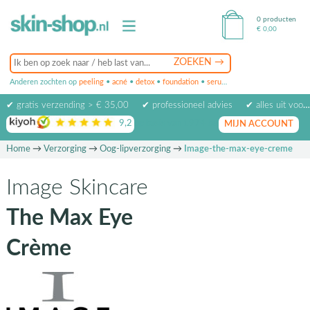
0 producten
€
0,00
Anderen zochten op
peeling
•
acné
•
detox
•
foundation
•
serum
•
oogcrème
•
masker
✔ gratis verzending > € 35,00
✔ professioneel advies
✔ alles uit voorraad leverbaar
9,2
op basis van
1974
beoordelingen
MIJN ACCOUNT
Home
→
Verzorging
→
Oog-lipverzorging
→
Image-the-max-eye-creme
Image Skincare
The Max Eye
Crème