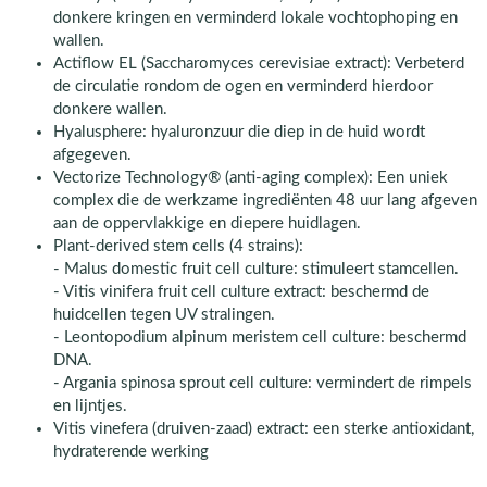
donkere kringen en verminderd lokale vochtophoping en
wallen.
Actiflow EL (Saccharomyces cerevisiae extract): Verbeterd
de circulatie rondom de ogen en verminderd hierdoor
donkere wallen.
Hyalusphere: hyaluronzuur die diep in de huid wordt
afgegeven.
Vectorize Technology® (anti-aging complex): Een uniek
complex die de werkzame ingrediënten 48 uur lang afgeven
aan de oppervlakkige en diepere huidlagen.
Plant-derived stem cells (4 strains):
- Malus domestic fruit cell culture: stimuleert stamcellen.
- Vitis vinifera fruit cell culture extract: beschermd de
huidcellen tegen UV stralingen.
- Leontopodium alpinum meristem cell culture: beschermd
DNA.
- Argania spinosa sprout cell culture: vermindert de rimpels
en lijntjes.
Vitis vinefera (druiven-zaad) extract: een sterke antioxidant,
hydraterende werking